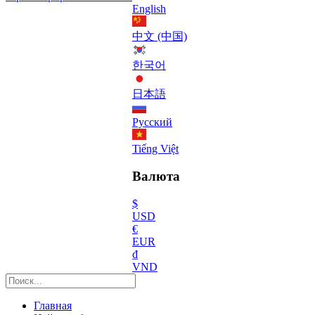
English
中文 (中国)
한국어
日本語
Русский
Tiếng Việt
Валюта
$
USD
€
EUR
₫
VND
Главная