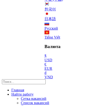
한국어
日本語
Русский
Tiếng Việt
Валюта
$
USD
€
EUR
₫
VND
Главная
Найти работу
Сетка вакансий
Список вакансий