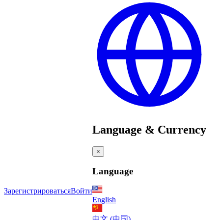
Language & Currency
×
Language
Зарегистрироваться
Войти
English
中文 (中国)