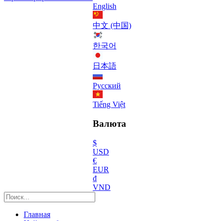
English
中文 (中国)
한국어
日本語
Русский
Tiếng Việt
Валюта
$
USD
€
EUR
₫
VND
Главная