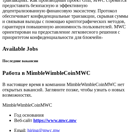
транзакциях. Как производный проект Grin, MWC стремится
предоставить безопасную и эффективную
децентрализованную финансовую экосистему. Протокол
обеспечивает конфиденциальные транзакции, скрывая суммы
и связывая выходы с помощью криптографических методов,
гарантируя повышенную анонимность пользователей. MWC
ориентирован на предоставление легковесного решения с
приоритетом конфиденциальности для блокчейн-
Available Jobs
Последние вакансии
Работа в MimbleWimbleCoinMWC
В настоящее время в компании MimbleWimbleCoinMWC нет
открытых вакансий. Загляните позже, чтобы узнать о новых
возможностях.
MimbleWimbleCoinMWC
Год основания
Веб-сайт
https://www.mwc.mw
Email:
hiring@mwc.mw