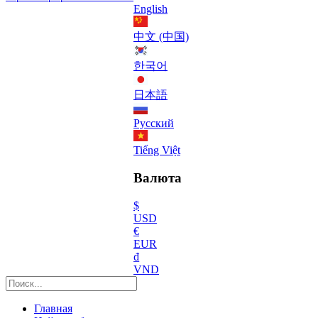
English
中文 (中国)
한국어
日本語
Русский
Tiếng Việt
Валюта
$
USD
€
EUR
₫
VND
Главная