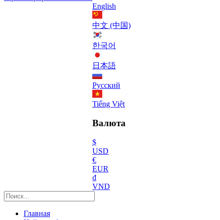
English
中文 (中国)
한국어
日本語
Русский
Tiếng Việt
Валюта
$
USD
€
EUR
₫
VND
Главная