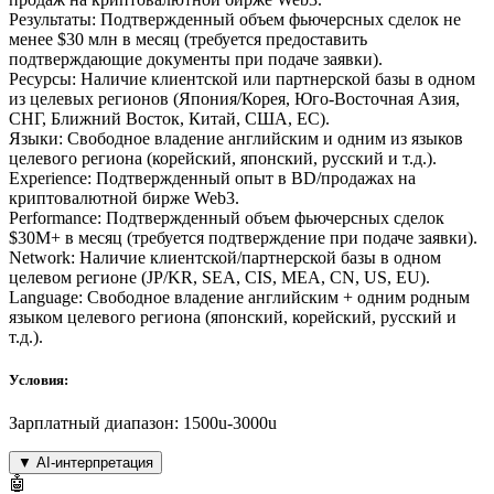
Результаты: Подтвержденный объем фьючерсных сделок не
менее $30 млн в месяц (требуется предоставить
подтверждающие документы при подаче заявки).
Ресурсы: Наличие клиентской или партнерской базы в одном
из целевых регионов (Япония/Корея, Юго-Восточная Азия,
СНГ, Ближний Восток, Китай, США, ЕС).
Языки: Свободное владение английским и одним из языков
целевого региона (корейский, японский, русский и т.д.).
Experience: Подтвержденный опыт в BD/продажах на
криптовалютной бирже Web3.
Performance: Подтвержденный объем фьючерсных сделок
$30M+ в месяц (требуется подтверждение при подаче заявки).
Network: Наличие клиентской/партнерской базы в одном
целевом регионе (JP/KR, SEA, CIS, MEA, CN, US, EU).
Language: Свободное владение английским + одним родным
языком целевого региона (японский, корейский, русский и
т.д.).
Условия:
Зарплатный диапазон: 1500u-3000u
▼
AI-интерпретация
🤖