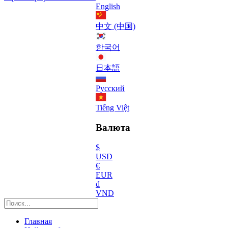
English
中文 (中国)
한국어
日本語
Русский
Tiếng Việt
Валюта
$
USD
€
EUR
₫
VND
Главная