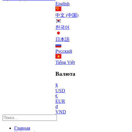
English
中文 (中国)
한국어
日本語
Русский
Tiếng Việt
Валюта
$
USD
€
EUR
₫
VND
Главная