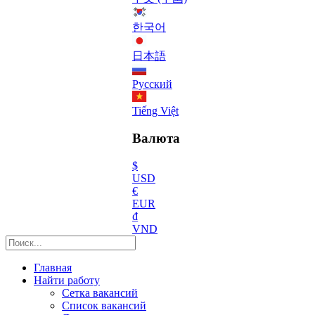
한국어
日本語
Русский
Tiếng Việt
Валюта
$
USD
€
EUR
₫
VND
Главная
Найти работу
Сетка вакансий
Список вакансий