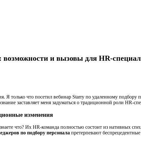
: возможности и вызовы для HR-специал
 Я только что посетил вебинар Starry по удаленному подбору п
нание заставляет меня задуматься о традиционной роли HR-спец
ционные изменения
и знаете что? Их HR-команда полностью состоит из нативных спе
еджеров по подбору персонала
претерпевают беспрецедентные 