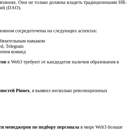
омпаниях. Они не только должны владеть традиционными HR-
ций (DAO).
новном сосредоточены на следующих аспектах:
 обязательным навыком
d, Telegram
ления команд
тов
в Web3 требуют от кандидатов наличия образования в
ностей Pionex
, я выявил несколько революционных
и менеджеров по подбору персонала
в мире Web3 больше