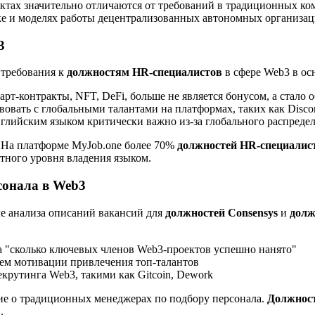
ектах значительно отличаются от требований в традиционных к
ике и моделях работы децентрализованных автономных организа
3
 требования к
должностям HR-специалистов
в сфере Web3 в ос
арт-контракты, NFT, DeFi, больше не является бонусом, а стало
вовать с глобальными талантами на платформах, таких как Discor
нглийским языком критически важно из-за глобального распреде
! На платформе
MyJob.one
более 70%
должностей HR-специалис
нтного уровня владения языком.
сонала в Web3
ле анализа описаний вакансий для
должностей Consensys
и
долж
на "сколько ключевых членов Web3-проектов успешно нанято"
ем мотивации привлечения топ-талантов
рутинга Web3, такими как Gitcoin, Dework
ие о традиционных менеджерах по подбору персонала.
Должност
.