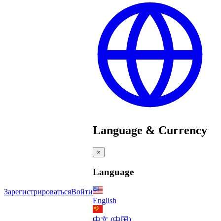
Language & Currency
×
Language
Зарегистрироваться
Войти
English
中文 (中国)