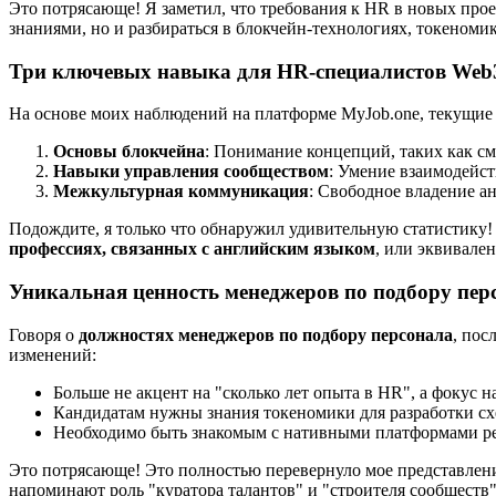
Это потрясающе! Я заметил, что требования к HR в новых про
знаниями, но и разбираться в блокчейн-технологиях, токеном
Три ключевых навыка для HR-специалистов Web
На основе моих наблюдений на платформе
MyJob.one
, текущие
Основы блокчейна
: Понимание концепций, таких как см
Навыки управления сообществом
: Умение взаимодейст
Межкультурная коммуникация
: Свободное владение а
Подождите, я только что обнаружил удивительную статистику
профессиях, связанных с английским языком
, или эквивале
Уникальная ценность менеджеров по подбору пер
Говоря о
должностях менеджеров по подбору персонала
, пос
изменений:
Больше не акцент на "сколько лет опыта в HR", а фокус 
Кандидатам нужны знания токеномики для разработки сх
Необходимо быть знакомым с нативными платформами рек
Это потрясающе! Это полностью перевернуло мое представлен
напоминают роль "куратора талантов" и "строителя сообществ"