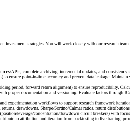
ven investment strategies. You will work closely with our research team 
rces/APIs, complete archiving, incremental updates, and consistency ch
to ensure point-in-time accuracy and prevent data leakage. Maintain st
ding period, forward return alignment) to ensure reproducibility. Calcu
) with proper documentation and versioning. Evaluate factors through I
and experimentation workflows to support research framework iteration.
eturns, drawdowns, Sharpe/Sortino/Calmar ratios, return distributions and
 (position/leverage/concentration/drawdown circuit breakers) with focus 
tribute to attribution and iteration from backtesting to live trading, pr