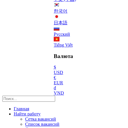
한국어
日本語
Русский
Tiếng Việt
Валюта
$
USD
€
EUR
₫
VND
Главная
Найти работу
Сетка вакансий
Список вакансий