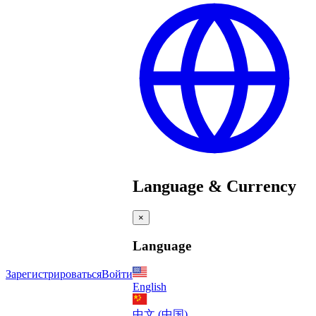
Language & Currency
×
Language
Зарегистрироваться
Войти
English
中文 (中国)