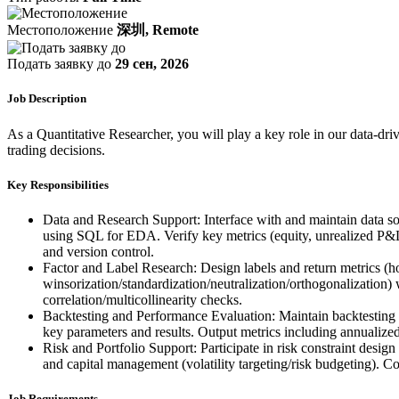
Местоположение
深圳, Remote
Подать заявку до
29 сен, 2026
Job Description
As a Quantitative Researcher, you will play a key role in our data-dri
trading decisions.
Key Responsibilities
Data and Research Support: Interface with and maintain data sou
using SQL for EDA. Verify key metrics (equity, unrealized P&L) 
and version control.
Factor and Label Research: Design labels and return metrics (hol
winsorization/standardization/neutralization/orthogonalization
correlation/multicollinearity checks.
Backtesting and Performance Evaluation: Maintain backtesting 
key parameters and results. Output metrics including annualized r
Risk and Portfolio Support: Participate in risk constraint design
and capital management (volatility targeting/risk budgeting). Con
Job Requirements