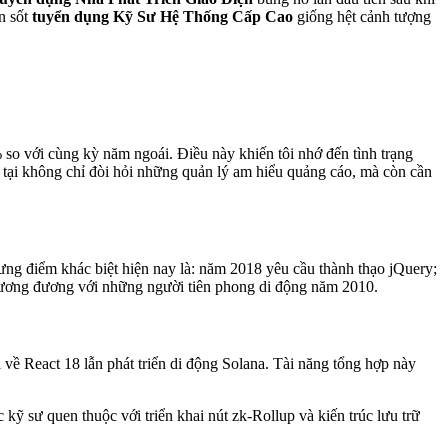
n sốt
tuyển dụng Kỹ Sư Hệ Thống Cấp Cao
giống hệt cảnh tượng
so với cùng kỳ năm ngoái. Điều này khiến tôi nhớ đến tình trạng
iện tại không chỉ đòi hỏi những quản lý am hiểu quảng cáo, mà còn cần
ưng điểm khác biệt hiện nay là: năm 2018 yêu cầu thành thạo jQuery;
p tương đương với những người tiên phong di động năm 2010.
 về React 18 lẫn phát triển di động Solana. Tài năng tổng hợp này
kỹ sư quen thuộc với triển khai nút zk-Rollup và kiến trúc lưu trữ