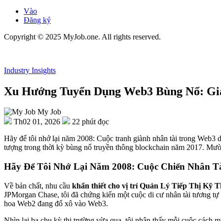
Vào
Đăng ký
Copyright © 2025 MyJob.one. All rights reserved.
Industry Insights
Xu Hướng Tuyển Dụng Web3 Bùng Nổ: Giá
My Job
Th02 01, 2026
22 phút đọc
Hãy để tôi nhớ lại năm 2008: Cuộc tranh giành nhân tài trong Web3 dướ
tượng trong thời kỳ bùng nổ truyền thông blockchain năm 2017. Mười 
Hãy Để Tôi Nhớ Lại Năm 2008: Cuộc Chiến Nhân T
Về bản chất, nhu cầu
khẩn thiết cho vị trí Quản Lý Tiếp Thị Kỹ 
JPMorgan Chase, tôi đã chứng kiến một cuộc di cư nhân tài tương tự -
hoa Web2 đang đổ xô vào Web3.
Nhìn lại ba chu kỳ thị trường vừa qua, tôi nhận thấy mỗi cuộc cách mạ