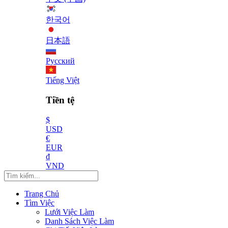
한국어
日本語
Русский
Tiếng Việt
Tiền tệ
$
USD
€
EUR
₫
VND
Trang Chủ
Tìm Việc
Lưới Việc Làm
Danh Sách Việc Làm