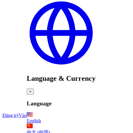
Language & Currency
×
Language
Đăng ký
Vào
English
中文 (中国)