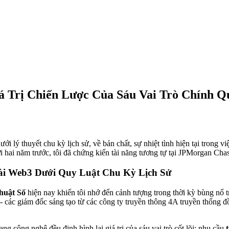
 Trị Chiến Lược Của Sáu Vai Trò Chính Q
i lý thuyết chu kỳ lịch sử, về bản chất, sự nhiệt tình hiện tại trong v
hai năm trước, tôi đã chứng kiến tài năng tương tự tại JPMorgan Chas
ài Web3 Dưới Quy Luật Chu Kỳ Lịch Sử
Thuật Số
hiện nay khiến tôi nhớ đến cảnh tượng trong thời kỳ bùng nổ 
 các giám đốc sáng tạo từ các công ty truyền thông 4A truyền thống đồ
ng công nghệ đều định hình lại giá trị của sáu vai trò cốt lõi: nhu cầu