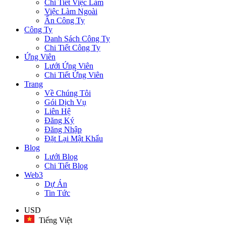
Chi Tiết Việc Làm
Việc Làm Ngoài
Ẩn Công Ty
Công Ty
Danh Sách Công Ty
Chi Tiết Công Ty
Ứng Viên
Lưới Ứng Viên
Chi Tiết Ứng Viên
Trang
Về Chúng Tôi
Gói Dịch Vụ
Liên Hệ
Đăng Ký
Đăng Nhập
Đặt Lại Mật Khẩu
Blog
Lưới Blog
Chi Tiết Blog
Web3
Dự Án
Tin Tức
USD
Tiếng Việt