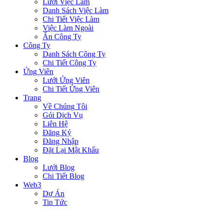
Lưới Việc Làm
Danh Sách Việc Làm
Chi Tiết Việc Làm
Việc Làm Ngoài
Ẩn Công Ty
Công Ty
Danh Sách Công Ty
Chi Tiết Công Ty
Ứng Viên
Lưới Ứng Viên
Chi Tiết Ứng Viên
Trang
Về Chúng Tôi
Gói Dịch Vụ
Liên Hệ
Đăng Ký
Đăng Nhập
Đặt Lại Mật Khẩu
Blog
Lưới Blog
Chi Tiết Blog
Web3
Dự Án
Tin Tức