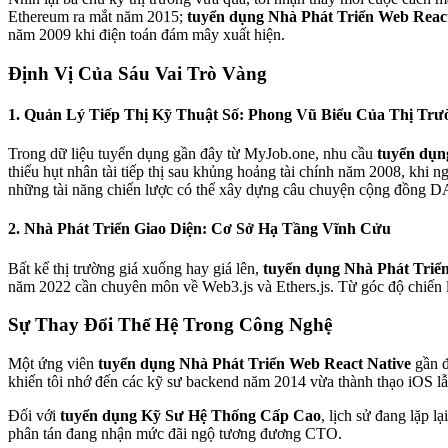
Ethereum ra mắt năm 2015;
tuyển dụng Nhà Phát Triển Web React
năm 2009 khi điện toán đám mây xuất hiện.
Định Vị Của Sáu Vai Trò Vàng
1. Quản Lý Tiếp Thị Kỹ Thuật Số: Phong Vũ Biểu Của Thị Trư
Trong dữ liệu tuyển dụng gần đây từ
MyJob.one
, nhu cầu
tuyển dụn
thiếu hụt nhân tài tiếp thị sau khủng hoảng tài chính năm 2008, khi n
những tài năng chiến lược có thể xây dựng câu chuyện cộng đồng DA
2. Nhà Phát Triển Giao Diện: Cơ Sở Hạ Tầng Vĩnh Cửu
Bất kể thị trường giá xuống hay giá lên,
tuyển dụng Nhà Phát Triển
năm 2022 cần chuyên môn về Web3.js và Ethers.js. Từ góc độ chiến l
Sự Thay Đổi Thế Hệ Trong Công Nghệ
Một ứng viên
tuyển dụng Nhà Phát Triển Web React Native
gần đ
khiến tôi nhớ đến các kỹ sư backend năm 2014 vừa thành thạo iOS lẫ
Đối với
tuyển dụng Kỹ Sư Hệ Thống Cấp Cao
, lịch sử đang lặp 
phân tán đang nhận mức đãi ngộ tương đương CTO.