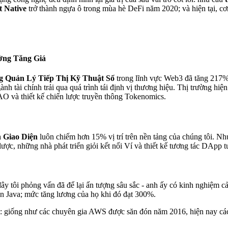
 Native
trở thành ngựa ô trong mùa hè DeFi năm 2020; và hiện tại, cơ
ờng Tăng Giá
g Quản Lý Tiếp Thị Kỹ Thuật Số
trong lĩnh vực Web3 đã tăng 217% 
gành tài chính trải qua quá trình tái định vị thương hiệu. Thị trường h
O và thiết kế chiến lược truyền thông Tokenomics.
 Giao Diện
luôn chiếm hơn 15% vị trí trên nền tảng của chúng tôi. Nh
ược, những nhà phát triển giỏi kết nối Ví và thiết kế tương tác DAp
ây tôi phỏng vấn đã để lại ấn tượng sâu sắc - anh ấy có kinh nghiệm cả
n Java; mức tăng lương của họ khi đó đạt 300%.
lại: giống như các chuyên gia AWS được săn đón năm 2016, hiện nay các 