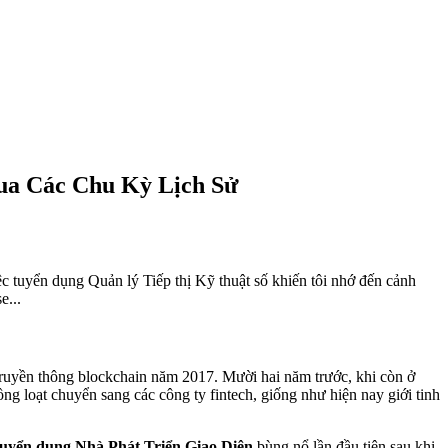
ua Các Chu Kỳ Lịch Sử
iệc tuyển dụng Quản lý Tiếp thị Kỹ thuật số khiến tôi nhớ đến cảnh
e...
truyền thông blockchain năm 2017. Mười hai năm trước, khi còn ở
ng loạt chuyển sang các công ty fintech, giống như hiện nay giới tinh
tuyển dụng Nhà Phát Triển Giao Diện
bùng nổ lần đầu tiên sau khi