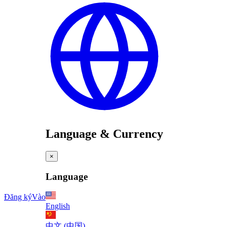
Language & Currency
×
Language
Đăng ký
Vào
English
中文 (中国)