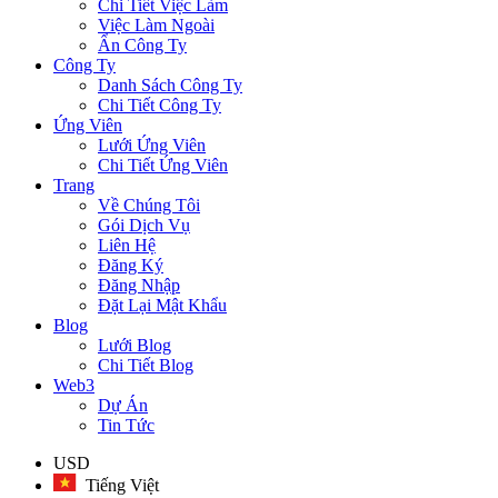
Chi Tiết Việc Làm
Việc Làm Ngoài
Ẩn Công Ty
Công Ty
Danh Sách Công Ty
Chi Tiết Công Ty
Ứng Viên
Lưới Ứng Viên
Chi Tiết Ứng Viên
Trang
Về Chúng Tôi
Gói Dịch Vụ
Liên Hệ
Đăng Ký
Đăng Nhập
Đặt Lại Mật Khẩu
Blog
Lưới Blog
Chi Tiết Blog
Web3
Dự Án
Tin Tức
USD
Tiếng Việt