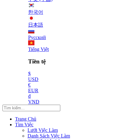
한국어
日本語
Русский
Tiếng Việt
Tiền tệ
$
USD
€
EUR
₫
VND
Trang Chủ
Tìm Việc
Lưới Việc Làm
Danh Sách Việc Làm