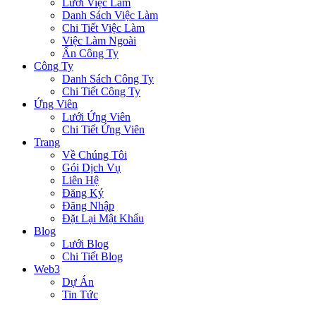
Lưới Việc Làm
Danh Sách Việc Làm
Chi Tiết Việc Làm
Việc Làm Ngoài
Ẩn Công Ty
Công Ty
Danh Sách Công Ty
Chi Tiết Công Ty
Ứng Viên
Lưới Ứng Viên
Chi Tiết Ứng Viên
Trang
Về Chúng Tôi
Gói Dịch Vụ
Liên Hệ
Đăng Ký
Đăng Nhập
Đặt Lại Mật Khẩu
Blog
Lưới Blog
Chi Tiết Blog
Web3
Dự Án
Tin Tức