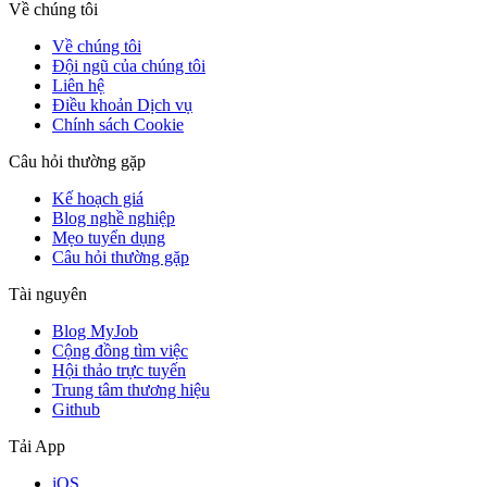
Về chúng tôi
Về chúng tôi
Đội ngũ của chúng tôi
Liên hệ
Điều khoản Dịch vụ
Chính sách Cookie
Câu hỏi thường gặp
Kế hoạch giá
Blog nghề nghiệp
Mẹo tuyển dụng
Câu hỏi thường gặp
Tài nguyên
Blog MyJob
Cộng đồng tìm việc
Hội thảo trực tuyến
Trung tâm thương hiệu
Github
Tải App
iOS