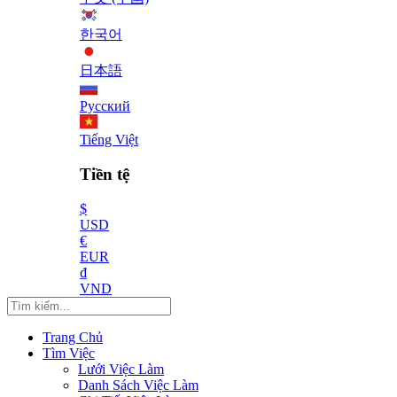
한국어
日本語
Русский
Tiếng Việt
Tiền tệ
$
USD
€
EUR
₫
VND
Trang Chủ
Tìm Việc
Lưới Việc Làm
Danh Sách Việc Làm