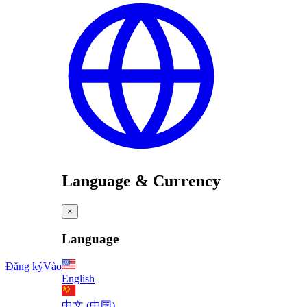
Language & Currency
×
Language
Đăng ký
Vào
English
中文 (中国)