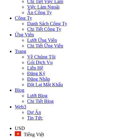
Chi Tiết Việc Làm
Việc Làm Ngoài
Ẩn Công Ty
Công Ty
Danh Sách Công Ty
Chi Tiết Công Ty
Ứng Viên
Lưới Ứng Viên
Chi Tiết Ứng Viên
Trang
Về Chúng Tôi
Gói Dịch Vụ
Liên Hệ
Đăng Ký
Đăng Nhập
Đặt Lại Mật Khẩu
Blog
Lưới Blog
Chi Tiết Blog
Web3
Dự Án
Tin Tức
USD
Tiếng Việt