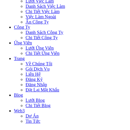
Lưới Việc Làm
Danh Sách Việc Làm
Chi Tiết Việc Làm
Việc Làm Ngoài
Ẩn Công Ty
Công Ty
Danh Sách Công Ty
Chi Tiết Công Ty
Ứng Viên
Lưới Ứng Viên
Chi Tiết Ứng Viên
Trang
Về Chúng Tôi
Gói Dịch Vụ
Liên Hệ
Đăng Ký
Đăng Nhập
Đặt Lại Mật Khẩu
Blog
Lưới Blog
Chi Tiết Blog
Web3
Dự Án
Tin Tức