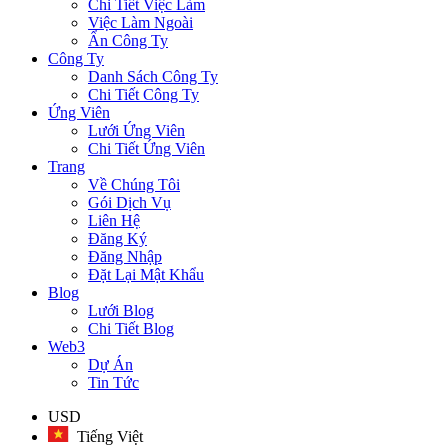
Chi Tiết Việc Làm
Việc Làm Ngoài
Ẩn Công Ty
Công Ty
Danh Sách Công Ty
Chi Tiết Công Ty
Ứng Viên
Lưới Ứng Viên
Chi Tiết Ứng Viên
Trang
Về Chúng Tôi
Gói Dịch Vụ
Liên Hệ
Đăng Ký
Đăng Nhập
Đặt Lại Mật Khẩu
Blog
Lưới Blog
Chi Tiết Blog
Web3
Dự Án
Tin Tức
USD
Tiếng Việt