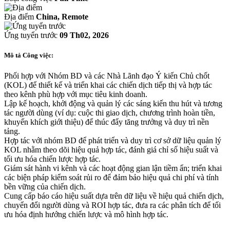
Địa điểm
China, Remote
Ứng tuyển trước
09 Th02, 2026
Mô tả Công việc:
Phối hợp với Nhóm BD và các Nhà Lãnh đạo Ý kiến Chủ chốt
(KOL) để thiết kế và triển khai các chiến dịch tiếp thị và hợp tác
theo kênh phù hợp với mục tiêu kinh doanh.
Lập kế hoạch, khởi động và quản lý các sáng kiến thu hút và tương
tác người dùng (ví dụ: cuộc thi giao dịch, chương trình hoàn tiền,
khuyến khích giới thiệu) để thúc đẩy tăng trưởng và duy trì nền
tảng.
Hợp tác với nhóm BD để phát triển và duy trì cơ sở dữ liệu quản lý
KOL nhằm theo dõi hiệu quả hợp tác, đánh giá chỉ số hiệu suất và
tối ưu hóa chiến lược hợp tác.
Giám sát hành vi kênh và các hoạt động gian lận tiềm ẩn; triển khai
các biện pháp kiểm soát rủi ro để đảm bảo hiệu quả chi phí và tính
bền vững của chiến dịch.
Cung cấp báo cáo hiệu suất dựa trên dữ liệu về hiệu quả chiến dịch,
chuyển đổi người dùng và ROI hợp tác, đưa ra các phân tích để tối
ưu hóa định hướng chiến lược và mô hình hợp tác.