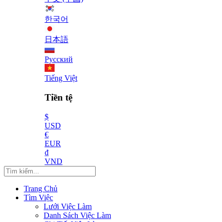
한국어
日本語
Русский
Tiếng Việt
Tiền tệ
$
USD
€
EUR
₫
VND
Trang Chủ
Tìm Việc
Lưới Việc Làm
Danh Sách Việc Làm