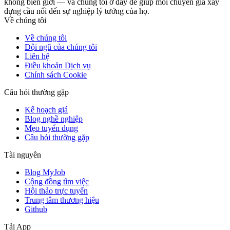
không biên giới — và chúng tôi ở đây để giúp mỗi chuyên gia xây
dựng cầu nối đến sự nghiệp lý tưởng của họ.
Về chúng tôi
Về chúng tôi
Đội ngũ của chúng tôi
Liên hệ
Điều khoản Dịch vụ
Chính sách Cookie
Câu hỏi thường gặp
Kế hoạch giá
Blog nghề nghiệp
Mẹo tuyển dụng
Câu hỏi thường gặp
Tài nguyên
Blog MyJob
Cộng đồng tìm việc
Hội thảo trực tuyến
Trung tâm thương hiệu
Github
Tải App