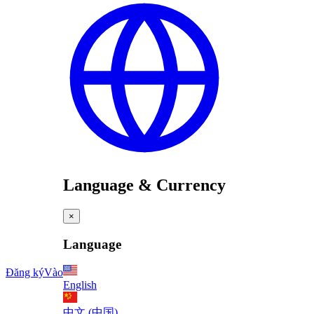
Language & Currency
×
Language
Đăng ký
Vào
English
中文 (中国)