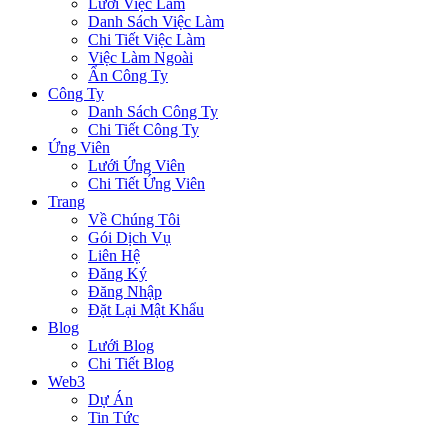
Lưới Việc Làm
Danh Sách Việc Làm
Chi Tiết Việc Làm
Việc Làm Ngoài
Ẩn Công Ty
Công Ty
Danh Sách Công Ty
Chi Tiết Công Ty
Ứng Viên
Lưới Ứng Viên
Chi Tiết Ứng Viên
Trang
Về Chúng Tôi
Gói Dịch Vụ
Liên Hệ
Đăng Ký
Đăng Nhập
Đặt Lại Mật Khẩu
Blog
Lưới Blog
Chi Tiết Blog
Web3
Dự Án
Tin Tức