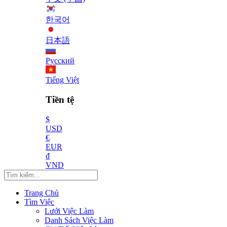
한국어
日本語
Русский
Tiếng Việt
Tiền tệ
$
USD
€
EUR
₫
VND
Trang Chủ
Tìm Việc
Lưới Việc Làm
Danh Sách Việc Làm