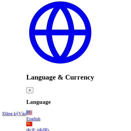
Language & Currency
×
Language
Đăng ký
Vào
English
中文 (中国)