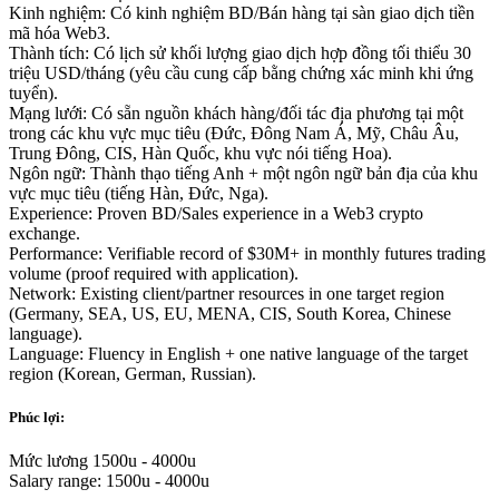
Kinh nghiệm: Có kinh nghiệm BD/Bán hàng tại sàn giao dịch tiền
mã hóa Web3.
Thành tích: Có lịch sử khối lượng giao dịch hợp đồng tối thiểu 30
triệu USD/tháng (yêu cầu cung cấp bằng chứng xác minh khi ứng
tuyển).
Mạng lưới: Có sẵn nguồn khách hàng/đối tác địa phương tại một
trong các khu vực mục tiêu (Đức, Đông Nam Á, Mỹ, Châu Âu,
Trung Đông, CIS, Hàn Quốc, khu vực nói tiếng Hoa).
Ngôn ngữ: Thành thạo tiếng Anh + một ngôn ngữ bản địa của khu
vực mục tiêu (tiếng Hàn, Đức, Nga).
Experience: Proven BD/Sales experience in a Web3 crypto
exchange.
Performance: Verifiable record of $30M+ in monthly futures trading
volume (proof required with application).
Network: Existing client/partner resources in one target region
(Germany, SEA, US, EU, MENA, CIS, South Korea, Chinese
language).
Language: Fluency in English + one native language of the target
region (Korean, German, Russian).
Phúc lợi:
Mức lương 1500u - 4000u
Salary range: 1500u - 4000u