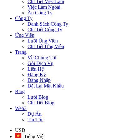
Chi Tiết Việc Làm
Việc Làm Ngoài
Ẩn Công Ty
Công Ty
Danh Sách Công Ty
Chi Tiết Công Ty
Ứng Viên
Lưới Ứng Viên
Chi Tiết Ứng Viên
Trang
Về Chúng Tôi
Gói Dịch Vụ
Liên Hệ
Đăng Ký
Đăng Nhập
Đặt Lại Mật Khẩu
Blog
Lưới Blog
Chi Tiết Blog
Web3
Dự Án
Tin Tức
USD
Tiếng Việt