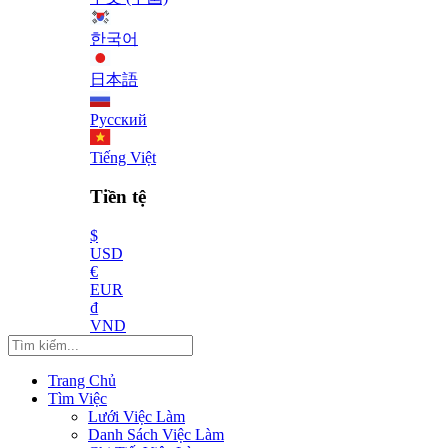
한국어
日本語
Русский
Tiếng Việt
Tiền tệ
$
USD
€
EUR
₫
VND
Trang Chủ
Tìm Việc
Lưới Việc Làm
Danh Sách Việc Làm