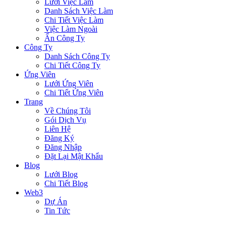
Lưới Việc Làm
Danh Sách Việc Làm
Chi Tiết Việc Làm
Việc Làm Ngoài
Ẩn Công Ty
Công Ty
Danh Sách Công Ty
Chi Tiết Công Ty
Ứng Viên
Lưới Ứng Viên
Chi Tiết Ứng Viên
Trang
Về Chúng Tôi
Gói Dịch Vụ
Liên Hệ
Đăng Ký
Đăng Nhập
Đặt Lại Mật Khẩu
Blog
Lưới Blog
Chi Tiết Blog
Web3
Dự Án
Tin Tức