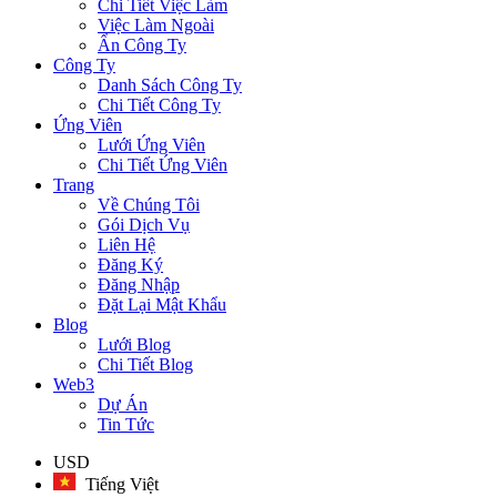
Chi Tiết Việc Làm
Việc Làm Ngoài
Ẩn Công Ty
Công Ty
Danh Sách Công Ty
Chi Tiết Công Ty
Ứng Viên
Lưới Ứng Viên
Chi Tiết Ứng Viên
Trang
Về Chúng Tôi
Gói Dịch Vụ
Liên Hệ
Đăng Ký
Đăng Nhập
Đặt Lại Mật Khẩu
Blog
Lưới Blog
Chi Tiết Blog
Web3
Dự Án
Tin Tức
USD
Tiếng Việt