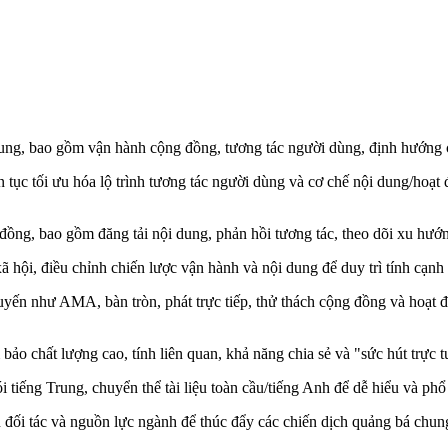
rung, bao gồm vận hành cộng đồng, tương tác người dùng, định hướng c
n tục tối ưu hóa lộ trình tương tác người dùng và cơ chế nội dung/hoạt
ồng, bao gồm đăng tải nội dung, phản hồi tương tác, theo dõi xu hướng
hội, điều chỉnh chiến lược vận hành và nội dung để duy trì tính cạnh 
uyến như AMA, bàn tròn, phát trực tiếp, thử thách cộng đồng và hoạt 
 bảo chất lượng cao, tính liên quan, khả năng chia sẻ và "sức hút trực
 tiếng Trung, chuyển thể tài liệu toàn cầu/tiếng Anh để dễ hiểu và phổ
đối tác và nguồn lực ngành để thúc đẩy các chiến dịch quảng bá chung