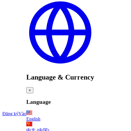
Language & Currency
×
Language
Đăng ký
Vào
English
中文 (中国)