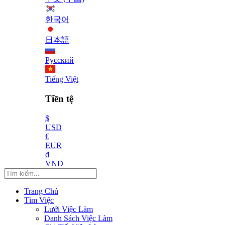
한국어
日本語
Русский
Tiếng Việt
Tiền tệ
$
USD
€
EUR
₫
VND
Trang Chủ
Tìm Việc
Lưới Việc Làm
Danh Sách Việc Làm