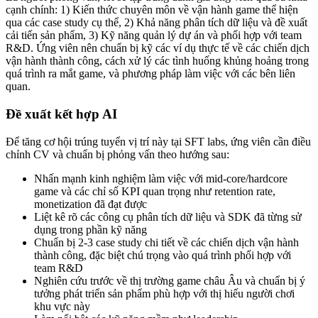
cạnh chính: 1) Kiến thức chuyên môn về vận hành game thể hiện
qua các case study cụ thể, 2) Khả năng phân tích dữ liệu và đề xuất
cải tiến sản phẩm, 3) Kỹ năng quản lý dự án và phối hợp với team
R&D. Ứng viên nên chuẩn bị kỹ các ví dụ thực tế về các chiến dịch
vận hành thành công, cách xử lý các tình huống khủng hoảng trong
quá trình ra mắt game, và phương pháp làm việc với các bên liên
quan.
Đề xuất kết hợp AI
Để tăng cơ hội trúng tuyển vị trí này tại SFT labs, ứng viên cần điều
chỉnh CV và chuẩn bị phỏng vấn theo hướng sau:
Nhấn mạnh kinh nghiệm làm việc với mid-core/hardcore
game và các chỉ số KPI quan trọng như retention rate,
monetization đã đạt được
Liệt kê rõ các công cụ phân tích dữ liệu và SDK đã từng sử
dụng trong phần kỹ năng
Chuẩn bị 2-3 case study chi tiết về các chiến dịch vận hành
thành công, đặc biệt chú trọng vào quá trình phối hợp với
team R&D
Nghiên cứu trước về thị trường game châu Âu và chuẩn bị ý
tưởng phát triển sản phẩm phù hợp với thị hiếu người chơi
khu vực này