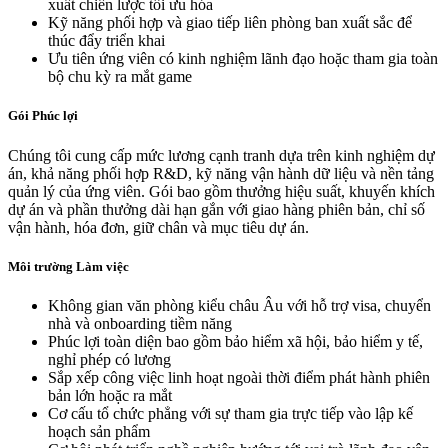
xuất chiến lược tối ưu hóa
Kỹ năng phối hợp và giao tiếp liên phòng ban xuất sắc để
thúc đẩy triển khai
Ưu tiên ứng viên có kinh nghiệm lãnh đạo hoặc tham gia toàn
bộ chu kỳ ra mắt game
Gói Phúc lợi
Chúng tôi cung cấp mức lương cạnh tranh dựa trên kinh nghiệm dự
án, khả năng phối hợp R&D, kỹ năng vận hành dữ liệu và nền tảng
quản lý của ứng viên. Gói bao gồm thưởng hiệu suất, khuyến khích
dự án và phần thưởng dài hạn gắn với giao hàng phiên bản, chỉ số
vận hành, hóa đơn, giữ chân và mục tiêu dự án.
Môi trường Làm việc
Không gian văn phòng kiểu châu Âu với hỗ trợ visa, chuyển
nhà và onboarding tiềm năng
Phúc lợi toàn diện bao gồm bảo hiểm xã hội, bảo hiểm y tế,
nghỉ phép có lương
Sắp xếp công việc linh hoạt ngoài thời điểm phát hành phiên
bản lớn hoặc ra mắt
Cơ cấu tổ chức phẳng với sự tham gia trực tiếp vào lập kế
hoạch sản phẩm