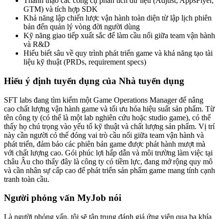
Thành thạo các công cụ phân tích dữ liệu (Adjust, AppsFlyer,
GTM) và tích hợp SDK
Khả năng lập chiến lược vận hành toàn diện từ lập lịch phiên
bản đến quản lý vòng đời người dùng
Kỹ năng giao tiếp xuất sắc để làm cầu nối giữa team vận hành
và R&D
Hiểu biết sâu về quy trình phát triển game và khả năng tạo tài
liệu kỹ thuật (PRDs, requirement specs)
Hiểu ý định tuyển dụng của Nhà tuyển dụng
SFT labs đang tìm kiếm một Game Operations Manager để nâng
cao chất lượng vận hành game và tối ưu hóa hiệu suất sản phẩm. Từ
tên công ty (có thể là một lab nghiên cứu hoặc studio game), có thể
thấy họ chú trọng vào yếu tố kỹ thuật và chất lượng sản phẩm. Vị trí
này cần người có thể đóng vai trò cầu nối giữa team vận hành và
phát triển, đảm bảo các phiên bản game được phát hành mượt mà
với chất lượng cao. Gói phúc lợi hấp dẫn và môi trường làm việc tại
châu Âu cho thấy đây là công ty có tiềm lực, đang mở rộng quy mô
và cần nhân sự cấp cao để phát triển sản phẩm game mang tính cạnh
tranh toàn cầu.
Người phỏng vấn MyJob nói
Là người phỏng vấn, tôi sẽ tập trung đánh giá ứng viên qua ba khía