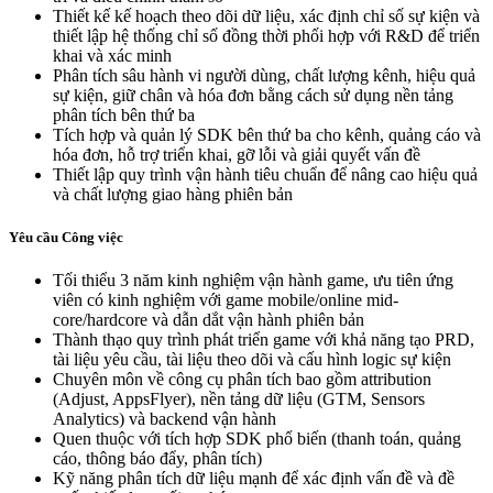
Thiết kế kế hoạch theo dõi dữ liệu, xác định chỉ số sự kiện và
thiết lập hệ thống chỉ số đồng thời phối hợp với R&D để triển
khai và xác minh
Phân tích sâu hành vi người dùng, chất lượng kênh, hiệu quả
sự kiện, giữ chân và hóa đơn bằng cách sử dụng nền tảng
phân tích bên thứ ba
Tích hợp và quản lý SDK bên thứ ba cho kênh, quảng cáo và
hóa đơn, hỗ trợ triển khai, gỡ lỗi và giải quyết vấn đề
Thiết lập quy trình vận hành tiêu chuẩn để nâng cao hiệu quả
và chất lượng giao hàng phiên bản
Yêu cầu Công việc
Tối thiểu 3 năm kinh nghiệm vận hành game, ưu tiên ứng
viên có kinh nghiệm với game mobile/online mid-
core/hardcore và dẫn dắt vận hành phiên bản
Thành thạo quy trình phát triển game với khả năng tạo PRD,
tài liệu yêu cầu, tài liệu theo dõi và cấu hình logic sự kiện
Chuyên môn về công cụ phân tích bao gồm attribution
(Adjust, AppsFlyer), nền tảng dữ liệu (GTM, Sensors
Analytics) và backend vận hành
Quen thuộc với tích hợp SDK phổ biến (thanh toán, quảng
cáo, thông báo đẩy, phân tích)
Kỹ năng phân tích dữ liệu mạnh để xác định vấn đề và đề