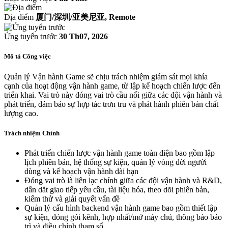
Địa điểm
厦门/深圳/亚美尼亚, Remote
Ứng tuyển trước
30 Th07, 2026
Mô tả Công việc
Quản lý Vận hành Game sẽ chịu trách nhiệm giám sát mọi khía
cạnh của hoạt động vận hành game, từ lập kế hoạch chiến lược đến
triển khai. Vai trò này đóng vai trò cầu nối giữa các đội vận hành và
phát triển, đảm bảo sự hợp tác trơn tru và phát hành phiên bản chất
lượng cao.
Trách nhiệm Chính
Phát triển chiến lược vận hành game toàn diện bao gồm lập
lịch phiên bản, hệ thống sự kiện, quản lý vòng đời người
dùng và kế hoạch vận hành dài hạn
Đóng vai trò là liên lạc chính giữa các đội vận hành và R&D,
dẫn dắt giao tiếp yêu cầu, tài liệu hóa, theo dõi phiên bản,
kiểm thử và giải quyết vấn đề
Quản lý cấu hình backend vận hành game bao gồm thiết lập
sự kiện, đóng gói kênh, hợp nhất/mở máy chủ, thông báo bảo
trì và điều chỉnh tham số