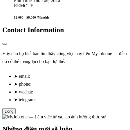
Full Time
Th05 09, 2026
REMOTE
$2,000 - $8,000
/Monthly
Contact Information
Hãy cho họ biết bạn tìm thấy công việc này trên MyJob.one — điều
đó có thể mang lại cho bạn lợi thế.
➤
email:
➤
phone:
➤
wechat:
➤
telegram:
Đóng
Những điều mới sẽ luôn