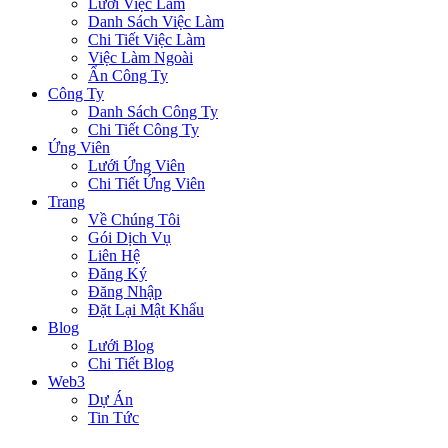
Lưới Việc Làm
Danh Sách Việc Làm
Chi Tiết Việc Làm
Việc Làm Ngoài
Ẩn Công Ty
Công Ty
Danh Sách Công Ty
Chi Tiết Công Ty
Ứng Viên
Lưới Ứng Viên
Chi Tiết Ứng Viên
Trang
Về Chúng Tôi
Gói Dịch Vụ
Liên Hệ
Đăng Ký
Đăng Nhập
Đặt Lại Mật Khẩu
Blog
Lưới Blog
Chi Tiết Blog
Web3
Dự Án
Tin Tức