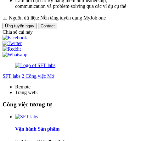
Làm nổi bật các kỹ năng mềm như leadership,
communication và problem-solving qua các ví dụ cụ thể
📊
Nguồn dữ liệu: Nền tảng tuyển dụng MyJob.one
Ứng tuyển ngay
Contact
Chia sẻ cái này
SFT labs
2 Công việc Mở
Remote
Trang web:
Công việc tương tự
Vận hành Sản phẩm