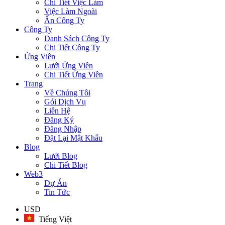
Chi Tiết Việc Làm
Việc Làm Ngoài
Ẩn Công Ty
Công Ty
Danh Sách Công Ty
Chi Tiết Công Ty
Ứng Viên
Lưới Ứng Viên
Chi Tiết Ứng Viên
Trang
Về Chúng Tôi
Gói Dịch Vụ
Liên Hệ
Đăng Ký
Đăng Nhập
Đặt Lại Mật Khẩu
Blog
Lưới Blog
Chi Tiết Blog
Web3
Dự Án
Tin Tức
USD
Tiếng Việt