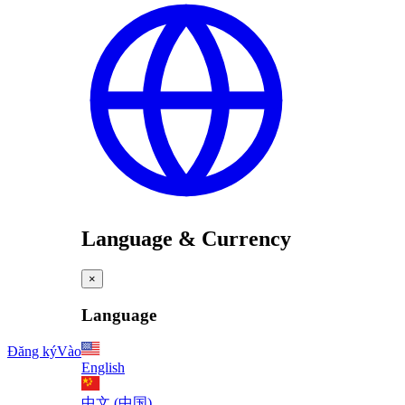
Language & Currency
×
Language
Đăng ký
Vào
English
中文 (中国)