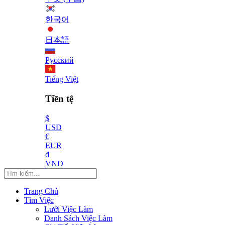
한국어
日本語
Русский
Tiếng Việt
Tiền tệ
$
USD
€
EUR
₫
VND
Trang Chủ
Tìm Việc
Lưới Việc Làm
Danh Sách Việc Làm