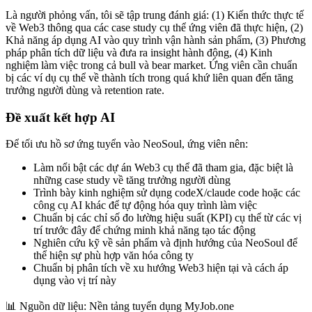
Là người phỏng vấn, tôi sẽ tập trung đánh giá: (1) Kiến thức thực tế
về Web3 thông qua các case study cụ thể ứng viên đã thực hiện, (2)
Khả năng áp dụng AI vào quy trình vận hành sản phẩm, (3) Phương
pháp phân tích dữ liệu và đưa ra insight hành động, (4) Kinh
nghiệm làm việc trong cả bull và bear market. Ứng viên cần chuẩn
bị các ví dụ cụ thể về thành tích trong quá khứ liên quan đến tăng
trưởng người dùng và retention rate.
Đề xuất kết hợp AI
Để tối ưu hồ sơ ứng tuyển vào NeoSoul, ứng viên nên:
Làm nổi bật các dự án Web3 cụ thể đã tham gia, đặc biệt là
những case study về tăng trưởng người dùng
Trình bày kinh nghiệm sử dụng codeX/claude code hoặc các
công cụ AI khác để tự động hóa quy trình làm việc
Chuẩn bị các chỉ số đo lường hiệu suất (KPI) cụ thể từ các vị
trí trước đây để chứng minh khả năng tạo tác động
Nghiên cứu kỹ về sản phẩm và định hướng của NeoSoul để
thể hiện sự phù hợp văn hóa công ty
Chuẩn bị phân tích về xu hướng Web3 hiện tại và cách áp
dụng vào vị trí này
📊
Nguồn dữ liệu: Nền tảng tuyển dụng MyJob.one