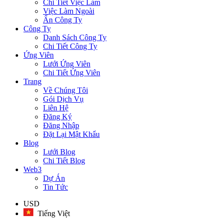
Chi Tiết Việc Làm
Việc Làm Ngoài
Ẩn Công Ty
Công Ty
Danh Sách Công Ty
Chi Tiết Công Ty
Ứng Viên
Lưới Ứng Viên
Chi Tiết Ứng Viên
Trang
Về Chúng Tôi
Gói Dịch Vụ
Liên Hệ
Đăng Ký
Đăng Nhập
Đặt Lại Mật Khẩu
Blog
Lưới Blog
Chi Tiết Blog
Web3
Dự Án
Tin Tức
USD
Tiếng Việt