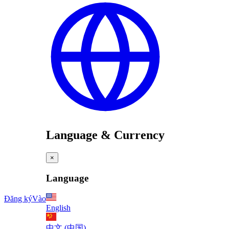
Language & Currency
×
Language
Đăng ký
Vào
English
中文 (中国)