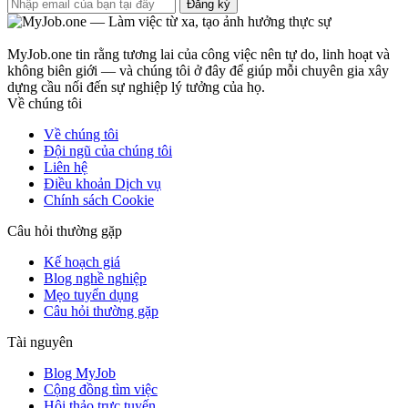
Đăng ký
MyJob.one tin rằng tương lai của công việc nên tự do, linh hoạt và
không biên giới — và chúng tôi ở đây để giúp mỗi chuyên gia xây
dựng cầu nối đến sự nghiệp lý tưởng của họ.
Về chúng tôi
Về chúng tôi
Đội ngũ của chúng tôi
Liên hệ
Điều khoản Dịch vụ
Chính sách Cookie
Câu hỏi thường gặp
Kế hoạch giá
Blog nghề nghiệp
Mẹo tuyển dụng
Câu hỏi thường gặp
Tài nguyên
Blog MyJob
Cộng đồng tìm việc
Hội thảo trực tuyến