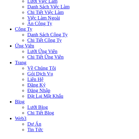
Lưới Việc Làm
Danh Sách Việc Làm
Chi Tiết Việc Làm
Việc Làm Ngoài
Ẩn Công Ty
Công Ty
Danh Sách Công Ty
Chi Tiết Công Ty
Ứng Viên
Lưới Ứng Viên
Chi Tiết Ứng Viên
Trang
Về Chúng Tôi
Gói Dịch Vụ
Liên Hệ
Đăng Ký
Đăng Nhập
Đặt Lại Mật Khẩu
Blog
Lưới Blog
Chi Tiết Blog
Web3
Dự Án
Tin Tức