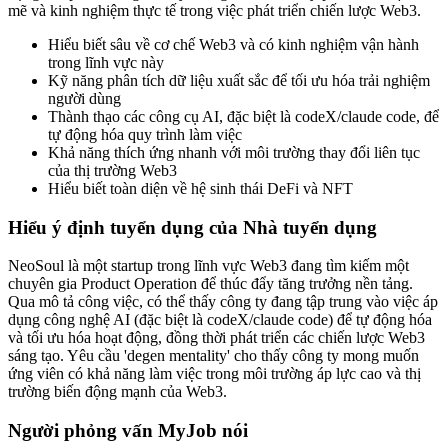
mẽ và kinh nghiệm thực tế trong việc phát triển chiến lược Web3.
Hiểu biết sâu về cơ chế Web3 và có kinh nghiệm vận hành
trong lĩnh vực này
Kỹ năng phân tích dữ liệu xuất sắc để tối ưu hóa trải nghiệm
người dùng
Thành thạo các công cụ AI, đặc biệt là codeX/claude code, để
tự động hóa quy trình làm việc
Khả năng thích ứng nhanh với môi trường thay đổi liên tục
của thị trường Web3
Hiểu biết toàn diện về hệ sinh thái DeFi và NFT
Hiểu ý định tuyển dụng của Nhà tuyển dụng
NeoSoul là một startup trong lĩnh vực Web3 đang tìm kiếm một
chuyên gia Product Operation để thúc đẩy tăng trưởng nền tảng.
Qua mô tả công việc, có thể thấy công ty đang tập trung vào việc áp
dụng công nghệ AI (đặc biệt là codeX/claude code) để tự động hóa
và tối ưu hóa hoạt động, đồng thời phát triển các chiến lược Web3
sáng tạo. Yêu cầu 'degen mentality' cho thấy công ty mong muốn
ứng viên có khả năng làm việc trong môi trường áp lực cao và thị
trường biến động mạnh của Web3.
Người phỏng vấn MyJob nói