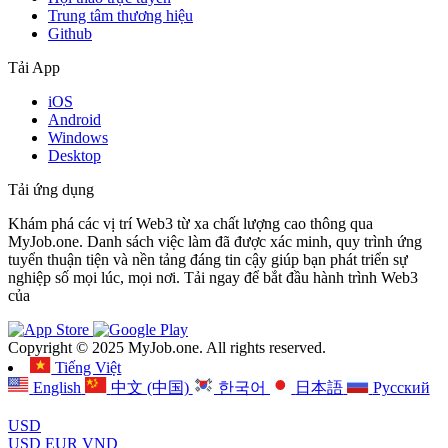
Trung tâm thương hiệu
Github
Tải App
iOS
Android
Windows
Desktop
Tải ứng dụng
Khám phá các vị trí Web3 từ xa chất lượng cao thông qua
MyJob.one. Danh sách việc làm đã được xác minh, quy trình ứng
tuyển thuận tiện và nền tảng đáng tin cậy giúp bạn phát triển sự
nghiệp số mọi lúc, mọi nơi. Tải ngay để bắt đầu hành trình Web3
của
Copyright © 2025 MyJob.one. All rights reserved.
Tiếng Việt
English
中文 (中国)
한국어
日本語
Русский
USD
USD
EUR
VND