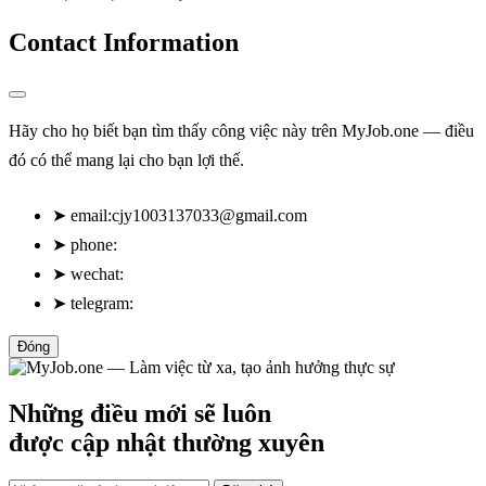
Contact Information
Hãy cho họ biết bạn tìm thấy công việc này trên MyJob.one — điều
đó có thể mang lại cho bạn lợi thế.
➤
email:
cjy1003137033@gmail.com
➤
phone:
➤
wechat:
➤
telegram:
Đóng
Những điều mới sẽ luôn
được cập nhật thường xuyên