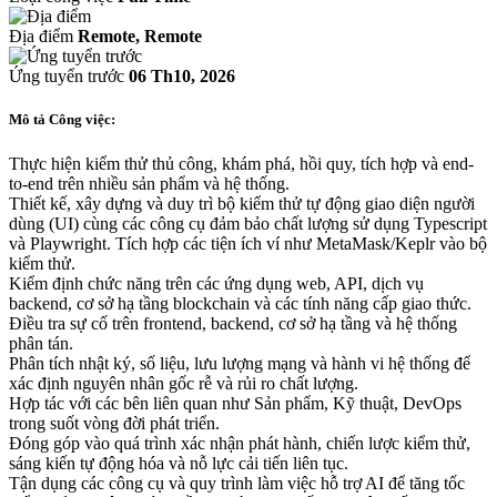
Địa điểm
Remote, Remote
Ứng tuyển trước
06 Th10, 2026
Mô tả Công việc:
Thực hiện kiểm thử thủ công, khám phá, hồi quy, tích hợp và end-
to-end trên nhiều sản phẩm và hệ thống.
Thiết kế, xây dựng và duy trì bộ kiểm thử tự động giao diện người
dùng (UI) cùng các công cụ đảm bảo chất lượng sử dụng Typescript
và Playwright. Tích hợp các tiện ích ví như MetaMask/Keplr vào bộ
kiểm thử.
Kiểm định chức năng trên các ứng dụng web, API, dịch vụ
backend, cơ sở hạ tầng blockchain và các tính năng cấp giao thức.
Điều tra sự cố trên frontend, backend, cơ sở hạ tầng và hệ thống
phân tán.
Phân tích nhật ký, số liệu, lưu lượng mạng và hành vi hệ thống để
xác định nguyên nhân gốc rễ và rủi ro chất lượng.
Hợp tác với các bên liên quan như Sản phẩm, Kỹ thuật, DevOps
trong suốt vòng đời phát triển.
Đóng góp vào quá trình xác nhận phát hành, chiến lược kiểm thử,
sáng kiến tự động hóa và nỗ lực cải tiến liên tục.
Tận dụng các công cụ và quy trình làm việc hỗ trợ AI để tăng tốc