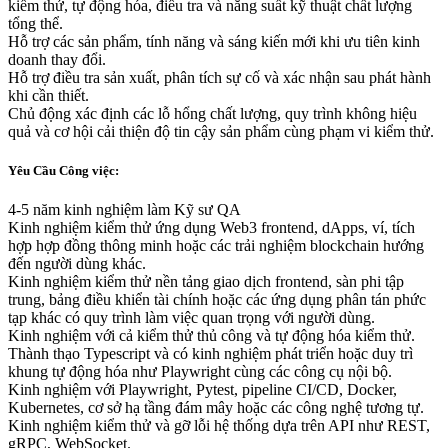
kiểm thử, tự động hóa, điều tra và năng suất kỹ thuật chất lượng
tổng thể.
Hỗ trợ các sản phẩm, tính năng và sáng kiến mới khi ưu tiên kinh
doanh thay đổi.
Hỗ trợ điều tra sản xuất, phân tích sự cố và xác nhận sau phát hành
khi cần thiết.
Chủ động xác định các lỗ hổng chất lượng, quy trình không hiệu
quả và cơ hội cải thiện độ tin cậy sản phẩm cùng phạm vi kiểm thử.
Yêu Cầu Công việc:
4-5 năm kinh nghiệm làm Kỹ sư QA
Kinh nghiệm kiểm thử ứng dụng Web3 frontend, dApps, ví, tích
hợp hợp đồng thông minh hoặc các trải nghiệm blockchain hướng
đến người dùng khác.
Kinh nghiệm kiểm thử nền tảng giao dịch frontend, sàn phi tập
trung, bảng điều khiển tài chính hoặc các ứng dụng phân tán phức
tạp khác có quy trình làm việc quan trọng với người dùng.
Kinh nghiệm với cả kiểm thử thủ công và tự động hóa kiểm thử.
Thành thạo Typescript và có kinh nghiệm phát triển hoặc duy trì
khung tự động hóa như Playwright cùng các công cụ nội bộ.
Kinh nghiệm với Playwright, Pytest, pipeline CI/CD, Docker,
Kubernetes, cơ sở hạ tầng đám mây hoặc các công nghệ tương tự.
Kinh nghiệm kiểm thử và gỡ lỗi hệ thống dựa trên API như REST,
gRPC, WebSocket.