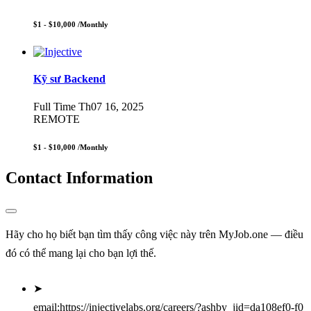
$1 - $10,000
/Monthly
Kỹ sư Backend
Full Time
Th07 16, 2025
REMOTE
$1 - $10,000
/Monthly
Contact Information
Hãy cho họ biết bạn tìm thấy công việc này trên MyJob.one — điều
đó có thể mang lại cho bạn lợi thế.
➤
email:https://injectivelabs.org/careers/?ashby_jid=da108ef0-f0