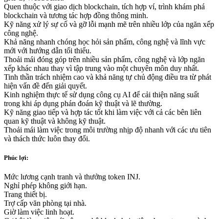
Quen thuộc với giao dịch blockchain, tích hợp ví, trình khám phá
blockchain và tương tác hợp đồng thông minh.
Kỹ năng xử lý sự cố và gỡ lỗi mạnh mẽ trên nhiều lớp của ngăn xếp
công nghệ.
Khả năng nhanh chóng học hỏi sản phẩm, công nghệ và lĩnh vực
mới với hướng dẫn tối thiểu.
Thoải mái đóng góp trên nhiều sản phẩm, công nghệ và lớp ngăn
xếp khác nhau thay vì tập trung vào một chuyên môn duy nhất.
Tinh thần trách nhiệm cao và khả năng tự chủ động điều tra từ phát
hiện vấn đề đến giải quyết.
Kinh nghiệm thực tế sử dụng công cụ AI để cải thiện năng suất
trong khi áp dụng phán đoán kỹ thuật và lẽ thường.
Kỹ năng giao tiếp và hợp tác tốt khi làm việc với cả các bên liên
quan kỹ thuật và không kỹ thuật.
Thoải mái làm việc trong môi trường nhịp độ nhanh với các ưu tiên
và thách thức luôn thay đổi.
Phúc lợi:
Mức lương cạnh tranh và thưởng token INJ.
Nghỉ phép không giới hạn.
Trang thiết bị.
Trợ cấp văn phòng tại nhà.
Giờ làm việc linh hoạt.