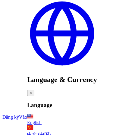
Language & Currency
×
Language
Đăng ký
Vào
English
中文 (中国)