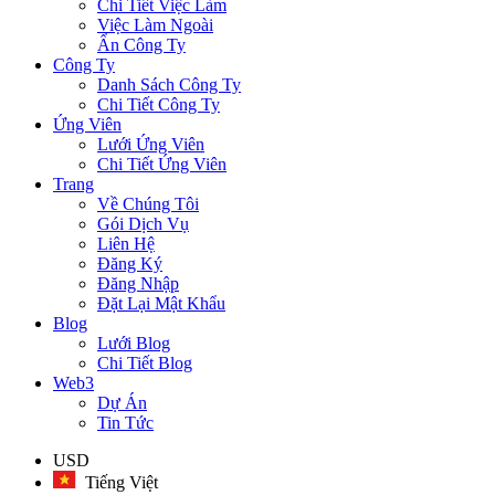
Chi Tiết Việc Làm
Việc Làm Ngoài
Ẩn Công Ty
Công Ty
Danh Sách Công Ty
Chi Tiết Công Ty
Ứng Viên
Lưới Ứng Viên
Chi Tiết Ứng Viên
Trang
Về Chúng Tôi
Gói Dịch Vụ
Liên Hệ
Đăng Ký
Đăng Nhập
Đặt Lại Mật Khẩu
Blog
Lưới Blog
Chi Tiết Blog
Web3
Dự Án
Tin Tức
USD
Tiếng Việt