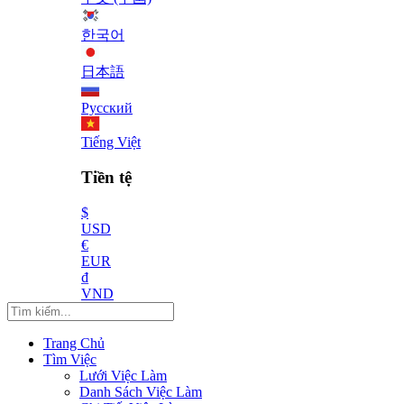
한국어
日本語
Русский
Tiếng Việt
Tiền tệ
$
USD
€
EUR
₫
VND
Trang Chủ
Tìm Việc
Lưới Việc Làm
Danh Sách Việc Làm