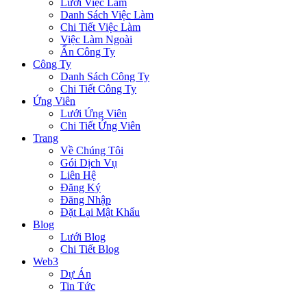
Lưới Việc Làm
Danh Sách Việc Làm
Chi Tiết Việc Làm
Việc Làm Ngoài
Ẩn Công Ty
Công Ty
Danh Sách Công Ty
Chi Tiết Công Ty
Ứng Viên
Lưới Ứng Viên
Chi Tiết Ứng Viên
Trang
Về Chúng Tôi
Gói Dịch Vụ
Liên Hệ
Đăng Ký
Đăng Nhập
Đặt Lại Mật Khẩu
Blog
Lưới Blog
Chi Tiết Blog
Web3
Dự Án
Tin Tức