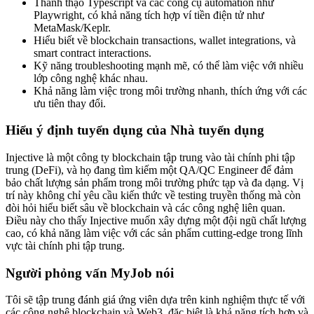
Thành thạo Typescript và các công cụ automation như
Playwright, có khả năng tích hợp ví tiền điện tử như
MetaMask/Keplr.
Hiểu biết về blockchain transactions, wallet integrations, và
smart contract interactions.
Kỹ năng troubleshooting mạnh mẽ, có thể làm việc với nhiều
lớp công nghệ khác nhau.
Khả năng làm việc trong môi trường nhanh, thích ứng với các
ưu tiên thay đổi.
Hiểu ý định tuyển dụng của Nhà tuyển dụng
Injective là một công ty blockchain tập trung vào tài chính phi tập
trung (DeFi), và họ đang tìm kiếm một QA/QC Engineer để đảm
bảo chất lượng sản phẩm trong môi trường phức tạp và đa dạng. Vị
trí này không chỉ yêu cầu kiến thức về testing truyền thống mà còn
đòi hỏi hiểu biết sâu về blockchain và các công nghệ liên quan.
Điều này cho thấy Injective muốn xây dựng một đội ngũ chất lượng
cao, có khả năng làm việc với các sản phẩm cutting-edge trong lĩnh
vực tài chính phi tập trung.
Người phỏng vấn MyJob nói
Tôi sẽ tập trung đánh giá ứng viên dựa trên kinh nghiệm thực tế với
các công nghệ blockchain và Web3, đặc biệt là khả năng tích hợp và