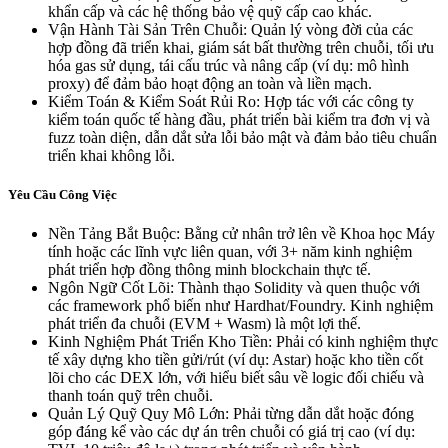
khẩn cấp và các hệ thống bảo vệ quỹ cấp cao khác.
Vận Hành Tài Sản Trên Chuỗi: Quản lý vòng đời của các
hợp đồng đã triển khai, giám sát bất thường trên chuỗi, tối ưu
hóa gas sử dụng, tái cấu trúc và nâng cấp (ví dụ: mô hình
proxy) để đảm bảo hoạt động an toàn và liền mạch.
Kiểm Toán & Kiểm Soát Rủi Ro: Hợp tác với các công ty
kiểm toán quốc tế hàng đầu, phát triển bài kiểm tra đơn vị và
fuzz toàn diện, dẫn dắt sửa lỗi bảo mật và đảm bảo tiêu chuẩn
triển khai không lỗi.
Yêu Cầu Công Việc
Nền Tảng Bắt Buộc: Bằng cử nhân trở lên về Khoa học Máy
tính hoặc các lĩnh vực liên quan, với 3+ năm kinh nghiệm
phát triển hợp đồng thông minh blockchain thực tế.
Ngôn Ngữ Cốt Lõi: Thành thạo Solidity và quen thuộc với
các framework phổ biến như Hardhat/Foundry. Kinh nghiệm
phát triển đa chuỗi (EVM + Wasm) là một lợi thế.
Kinh Nghiệm Phát Triển Kho Tiền: Phải có kinh nghiệm thực
tế xây dựng kho tiền gửi/rút (ví dụ: Astar) hoặc kho tiền cốt
lõi cho các DEX lớn, với hiểu biết sâu về logic đối chiếu và
thanh toán quỹ trên chuỗi.
Quản Lý Quỹ Quy Mô Lớn: Phải từng dẫn dắt hoặc đóng
góp đáng kể vào các dự án trên chuỗi có giá trị cao (ví dụ: