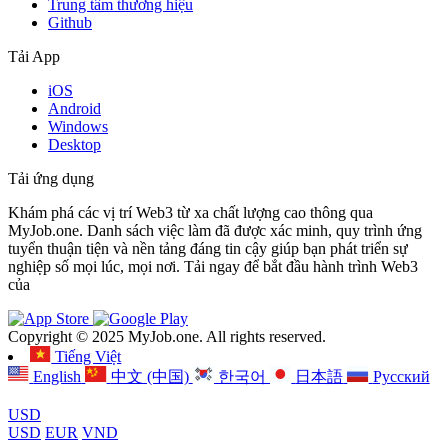
Trung tâm thương hiệu
Github
Tải App
iOS
Android
Windows
Desktop
Tải ứng dụng
Khám phá các vị trí Web3 từ xa chất lượng cao thông qua
MyJob.one. Danh sách việc làm đã được xác minh, quy trình ứng
tuyển thuận tiện và nền tảng đáng tin cậy giúp bạn phát triển sự
nghiệp số mọi lúc, mọi nơi. Tải ngay để bắt đầu hành trình Web3
của
Copyright © 2025 MyJob.one. All rights reserved.
Tiếng Việt
English
中文 (中国)
한국어
日本語
Русский
USD
USD
EUR
VND