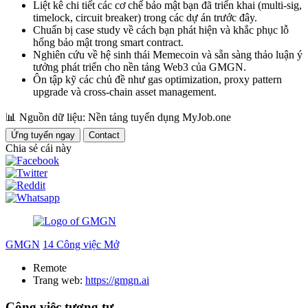
Liệt kê chi tiết các cơ chế bảo mật bạn đã triển khai (multi-sig,
timelock, circuit breaker) trong các dự án trước đây.
Chuẩn bị case study về cách bạn phát hiện và khắc phục lỗ
hổng bảo mật trong smart contract.
Nghiên cứu về hệ sinh thái Memecoin và sẵn sàng thảo luận ý
tưởng phát triển cho nền tảng Web3 của GMGN.
Ôn tập kỹ các chủ đề như gas optimization, proxy pattern
upgrade và cross-chain asset management.
📊
Nguồn dữ liệu: Nền tảng tuyển dụng MyJob.one
Ứng tuyển ngay
Contact
Chia sẻ cái này
GMGN
14 Công việc Mở
Remote
Trang web:
https://gmgn.ai
Công việc tương tự