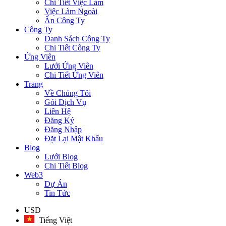
Chi Tiết Việc Làm
Việc Làm Ngoài
Ẩn Công Ty
Công Ty
Danh Sách Công Ty
Chi Tiết Công Ty
Ứng Viên
Lưới Ứng Viên
Chi Tiết Ứng Viên
Trang
Về Chúng Tôi
Gói Dịch Vụ
Liên Hệ
Đăng Ký
Đăng Nhập
Đặt Lại Mật Khẩu
Blog
Lưới Blog
Chi Tiết Blog
Web3
Dự Án
Tin Tức
USD
Tiếng Việt