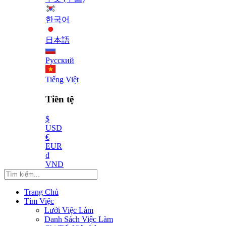
한국어
日本語
Русский
Tiếng Việt
Tiền tệ
$
USD
€
EUR
₫
VND
Trang Chủ
Tìm Việc
Lưới Việc Làm
Danh Sách Việc Làm