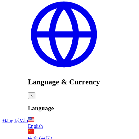
Language & Currency
×
Language
Đăng ký
Vào
English
中文 (中国)