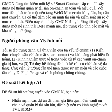
GMGN đang tìm kiếm một kỹ sư Smart Contract cấp cao để xây
dựng hệ thống quản lý tài sản on-chain an toàn và hiệu quả. Với
mục tiêu phát triển một nền tảng Web3 Memecoin hàng đầu, họ cần
một chuyên gia có thể đảm bảo an ninh tài sản và kiểm soát rủi ro ở
mức cao nhất. Điều này cho thấy GMGN đang hướng tới việc xây
dựng một hệ sinh thái DeFi mạnh mẽ, tập trung vào tính bảo mật và
khả năng mở rộng.
Người phỏng vấn MyJob nói
Tôi sẽ tập trung đánh giá ứng viên qua ba yếu tố chính: (1) Kiến
thức chuyên sâu về bảo mật smart contract và khả năng phát hiện lỗ
hổng, (2) Kinh nghiệm thực tế trong việc xử lý các vault on-chain
giá trị lớn, và (3) Tư duy hệ thống để thiết kế các cơ chế bảo vệ đa
tầng. Ứng viên lý tưởng cần thể hiện được sự am hiểu về các cuộc
tấn công DeFi phức tạp và cách phòng chống chúng.
Đề xuất kết hợp AI
Để tối ưu hồ sơ ứng tuyển vào GMGN, bạn nên:
Nhấn mạnh các dự án đã tham gia liên quan đến vault on-
chain và quản lý tài sản lớn, đặc biệt nếu có kinh nghiệm với
TVL $10M+.