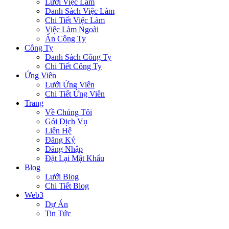
Lưới Việc Làm
Danh Sách Việc Làm
Chi Tiết Việc Làm
Việc Làm Ngoài
Ẩn Công Ty
Công Ty
Danh Sách Công Ty
Chi Tiết Công Ty
Ứng Viên
Lưới Ứng Viên
Chi Tiết Ứng Viên
Trang
Về Chúng Tôi
Gói Dịch Vụ
Liên Hệ
Đăng Ký
Đăng Nhập
Đặt Lại Mật Khẩu
Blog
Lưới Blog
Chi Tiết Blog
Web3
Dự Án
Tin Tức