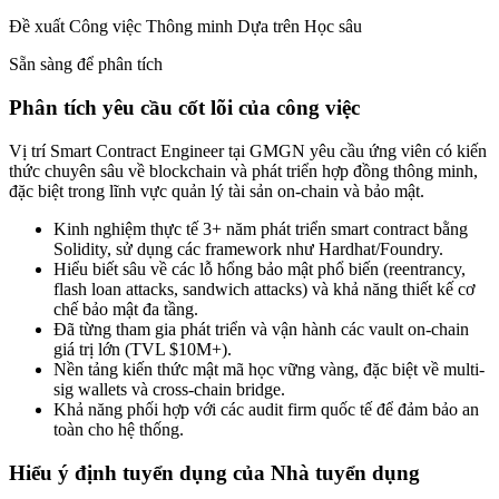
Đề xuất Công việc Thông minh Dựa trên Học sâu
Sẵn sàng để phân tích
Phân tích yêu cầu cốt lõi của công việc
Vị trí Smart Contract Engineer tại GMGN yêu cầu ứng viên có kiến
thức chuyên sâu về blockchain và phát triển hợp đồng thông minh,
đặc biệt trong lĩnh vực quản lý tài sản on-chain và bảo mật.
Kinh nghiệm thực tế 3+ năm phát triển smart contract bằng
Solidity, sử dụng các framework như Hardhat/Foundry.
Hiểu biết sâu về các lỗ hổng bảo mật phổ biến (reentrancy,
flash loan attacks, sandwich attacks) và khả năng thiết kế cơ
chế bảo mật đa tầng.
Đã từng tham gia phát triển và vận hành các vault on-chain
giá trị lớn (TVL $10M+).
Nền tảng kiến thức mật mã học vững vàng, đặc biệt về multi-
sig wallets và cross-chain bridge.
Khả năng phối hợp với các audit firm quốc tế để đảm bảo an
toàn cho hệ thống.
Hiểu ý định tuyển dụng của Nhà tuyển dụng