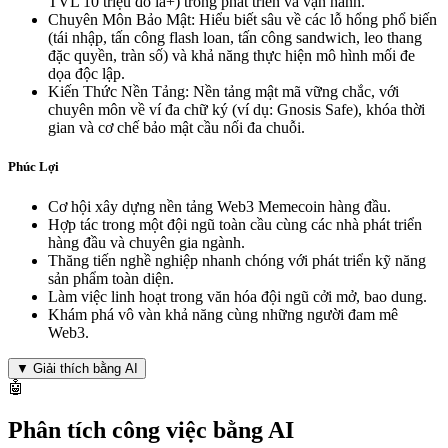
TVL 10 triệu đô la+) trong phát triển và vận hành.
Chuyên Môn Bảo Mật: Hiểu biết sâu về các lỗ hổng phổ biến
(tái nhập, tấn công flash loan, tấn công sandwich, leo thang
đặc quyền, tràn số) và khả năng thực hiện mô hình mối đe
dọa độc lập.
Kiến Thức Nền Tảng: Nền tảng mật mã vững chắc, với
chuyên môn về ví đa chữ ký (ví dụ: Gnosis Safe), khóa thời
gian và cơ chế bảo mật cầu nối đa chuỗi.
Phúc Lợi
Cơ hội xây dựng nền tảng Web3 Memecoin hàng đầu.
Hợp tác trong một đội ngũ toàn cầu cùng các nhà phát triển
hàng đầu và chuyên gia ngành.
Thăng tiến nghề nghiệp nhanh chóng với phát triển kỹ năng
sản phẩm toàn diện.
Làm việc linh hoạt trong văn hóa đội ngũ cởi mở, bao dung.
Khám phá vô vàn khả năng cùng những người đam mê
Web3.
▼
Giải thích bằng AI
🤖
Phân tích công việc bằng AI