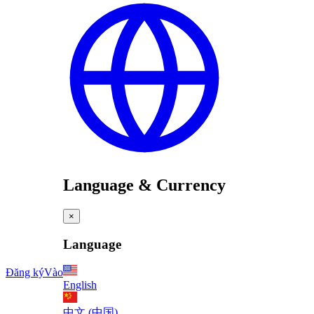
Language & Currency
×
Language
Đăng ký
Vào
English
中文 (中国)