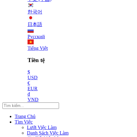
한국어
日本語
Русский
Tiếng Việt
Tiền tệ
$
USD
€
EUR
₫
VND
Trang Chủ
Tìm Việc
Lưới Việc Làm
Danh Sách Việc Làm