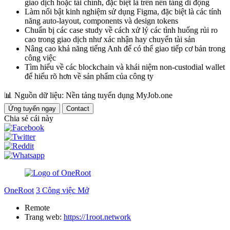
giao dịch hoặc tài chính, đặc biệt là trên nền tảng di động
Làm nổi bật kinh nghiệm sử dụng Figma, đặc biệt là các tính
năng auto-layout, components và design tokens
Chuẩn bị các case study về cách xử lý các tình huống rủi ro
cao trong giao dịch như xác nhận hay chuyển tài sản
Nâng cao khả năng tiếng Anh để có thể giao tiếp cơ bản trong
công việc
Tìm hiểu về các blockchain và khái niệm non-custodial wallet
để hiểu rõ hơn về sản phẩm của công ty
📊
Nguồn dữ liệu: Nền tảng tuyển dụng MyJob.one
Ứng tuyển ngay
Contact
Chia sẻ cái này
OneRoot
3 Công việc Mở
Remote
Trang web:
https://1root.network