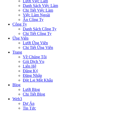
Lưới Việc Làm
Danh Sách Việc Làm
Chi Tiết Việc Làm
Việc Làm Ngoài
Ẩn Công Ty
Công Ty
Danh Sách Công Ty
Chi Tiết Công Ty
Ứng Viên
Lưới Ứng Viên
Chi Tiết Ứng Viên
Trang
Về Chúng Tôi
Gói Dịch Vụ
Liên Hệ
Đăng Ký
Đăng Nhập
Đặt Lại Mật Khẩu
Blog
Lưới Blog
Chi Tiết Blog
Web3
Dự Án
Tin Tức