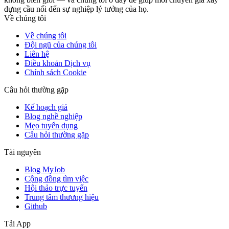
dựng cầu nối đến sự nghiệp lý tưởng của họ.
Về chúng tôi
Về chúng tôi
Đội ngũ của chúng tôi
Liên hệ
Điều khoản Dịch vụ
Chính sách Cookie
Câu hỏi thường gặp
Kế hoạch giá
Blog nghề nghiệp
Mẹo tuyển dụng
Câu hỏi thường gặp
Tài nguyên
Blog MyJob
Cộng đồng tìm việc
Hội thảo trực tuyến
Trung tâm thương hiệu
Github
Tải App