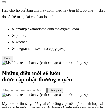
Hãy cho họ biết bạn tìm thấy công việc này trên MyJob.one — điều
đó có thể mang lại cho bạn lợi thế.
➤
email:
pickarandomnickname@gmail.com
➤
phone:
➤
wechat:
➤
telegram:https://t.me/ccppgojavajs
Đóng
Những điều mới sẽ luôn
được cập nhật thường xuyên
Đăng ký
MyJob.one tin rằng tương lai của công việc nên tự do, linh hoạt và
không biên giới — và chúng tôi ở đây để giúp mỗi chuyên gia xây