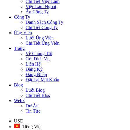
Chi Tiết Việc Làm
Việc Làm Ngoài
Ẩn Công Ty
Công Ty
Danh Sách Công Ty
Chi Tiết Công Ty
Ứng Viên
Lưới Ứng Viên
Chi Tiết Ứng Viên
Trang
Về Chúng Tôi
Gói Dịch Vụ
Liên Hệ
Đăng Ký
Đăng Nhập
Đặt Lại Mật Khẩu
Blog
Lưới Blog
Chi Tiết Blog
Web3
Dự Án
Tin Tức
USD
Tiếng Việt