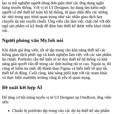
tạo ra trải nghiệm người dùng đơn giản như các ứng dụng ngân
hàng truyền thống. Với vị trí UI Designer, họ đang tìm kiếm một
người có thể thiết kế toàn bộ hệ thống, từ giao diện đến các tương
tác nhỏ trong quy trình quan trọng như xác nhận giao dịch hay
chuyển tài sản xuyên chuỗi. Ứng viên cần làm việc chặt chẽ với đội
ngũ sản phẩm và kỹ thuật để đảm bảo thiết kế được triển khai chính
xác.
Người phỏng vấn MyJob nói
Khi đánh giá ứng viên, tôi sẽ tập trung vào khả năng thiết kế các
luồng giao dịch phức tạp và kinh nghiệm làm việc với các sản phẩm
tài chính. Portfolio cần thể hiện rõ tư duy thiết kế hệ thống và khả
năng giải quyết vấn đề trong các tình huống rủi ro cao. Ngoài ra, tôi
cũng sẽ kiểm tra mức độ thành thạo Figma và hiểu biết về quy tắc
thiết kế di động. Cuối cùng, khả năng phối hợp với các team khác
và thực hiện usability testing cũng là yếu tố quan trọng.
Đề xuất kết hợp AI
Để tăng cơ hội trúng tuyển vị trí UI Designer tại OneRoot, ứng viên
nên:
Chuẩn bị portfolio tập trung vào các dự án thiết kế sản phẩm