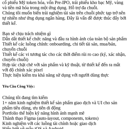
cổ phiếu Mỹ token hóa, vốn Pre-IPO, trái phiếu kho bạc Mỹ, vàng
và tiền mã hóa trong một ứng dụng. Hỗ trợ đa chuỗi.
Chúng tôi muốn biến trải nghiệm tài sản trên chuỗi phức tạp trở nên
tự nhiên như ứng dụng ngân hàng. Đây là vấn đề được thúc đẩy bởi
thiết kế.
Bạn sẽ chịu trách nhiệm gì
Dẫn dắt thiết kế chức năng và đầu ra hình ảnh của toàn bộ sản phẩm
Thiết kế các luồng chính: onboarding, chi tiết tài sản, mua/bán,
chuyển chuỗi
Thiết kế các vi tương tác cho các thời điểm rủi ro cao (ký, xác nhận,
chuyển chuỗi)
Hợp tác chặt chẽ với sản phẩm và kỹ thuật, từ thiết kế đến ra mắt
với độ chính xác pixel
Thực hiện kiểm tra khả năng sử dụng với người dùng thực
Yêu Cầu Công Việc:
Chúng tôi đang tìm kiếm
1+ năm kinh nghiệm thiết kế sản phẩm giao dịch và UI cho sản
phẩm tiêu dùng, ưu tiên di động
Portfolio thể hiện kỹ năng hình ảnh mạnh mẽ
Thành thạo Figma (auto-layout, components, tokens)
Kinh nghiệm với các luồng tài chính hoặc giao dịch
Hiểu biết về mẫu iOS và Android