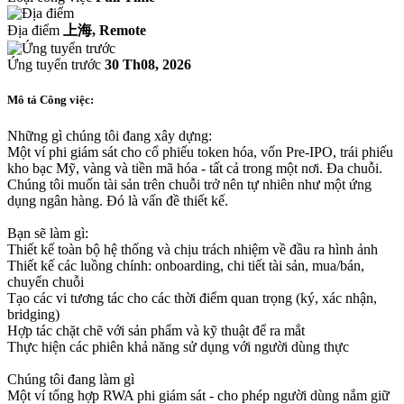
Địa điểm
上海, Remote
Ứng tuyển trước
30 Th08, 2026
Mô tả Công việc:
Những gì chúng tôi đang xây dựng:
Một ví phi giám sát cho cổ phiếu token hóa, vốn Pre-IPO, trái phiếu
kho bạc Mỹ, vàng và tiền mã hóa - tất cả trong một nơi. Đa chuỗi.
Chúng tôi muốn tài sản trên chuỗi trở nên tự nhiên như một ứng
dụng ngân hàng. Đó là vấn đề thiết kế.
Bạn sẽ làm gì:
Thiết kế toàn bộ hệ thống và chịu trách nhiệm về đầu ra hình ảnh
Thiết kế các luồng chính: onboarding, chi tiết tài sản, mua/bán,
chuyển chuỗi
Tạo các vi tương tác cho các thời điểm quan trọng (ký, xác nhận,
bridging)
Hợp tác chặt chẽ với sản phẩm và kỹ thuật để ra mắt
Thực hiện các phiên khả năng sử dụng với người dùng thực
Chúng tôi đang làm gì
Một ví tổng hợp RWA phi giám sát - cho phép người dùng nắm giữ