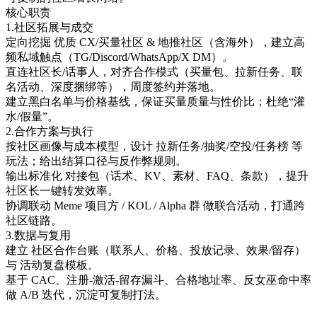
核心职责
1.社区拓展与成交
定向挖掘 优质 CX/买量社区 & 地推社区（含海外），建立高
频私域触点（TG/Discord/WhatsApp/X DM）。
直连社区长/话事人，对齐合作模式（买量包、拉新任务、联
名活动、深度捆绑等），周度签约并落地。
建立黑白名单与价格基线，保证买量质量与性价比；杜绝“灌
水/假量”。
2.合作方案与执行
按社区画像与成本模型，设计 拉新任务/抽奖/空投/任务榜 等
玩法；给出结算口径与反作弊规则。
输出标准化 对接包（话术、KV、素材、FAQ、条款），提升
社区长一键转发效率。
协调联动 Meme 项目方 / KOL / Alpha 群 做联合活动，打通跨
社区链路。
3.数据与复用
建立 社区合作台账（联系人、价格、投放记录、效果/留存）
与 活动复盘模板。
基于 CAC、注册-激活-留存漏斗、合格地址率、反女巫命中率
做 A/B 迭代，沉淀可复制打法。