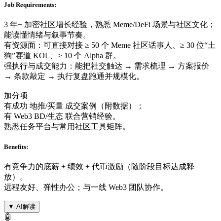
Job Requirements:
3 年+ 加密社区增长经验，熟悉 Meme/DeFi 场景与社区文化；
能读懂情绪与叙事节奏。
有资源面：可直接对接 ≥ 50 个 Meme 社区话事人、≥ 30 位“土
狗”赛道 KOL、≥ 10 个 Alpha 群。
强执行与成交能力：能把社交触达 → 需求梳理 → 方案报价
→ 条款敲定 → 执行复盘跑通并规模化。
加分项
有成功 地推/买量 成交案例（附数据）；
有 Web3 BD/生态 联合营销经验。
熟悉任务平台与常用社区工具矩阵。
Benefits:
有竞争力的底薪 + 绩效 + 代币激励（随阶段目标达成释
放）。
远程友好、弹性办公；与一线 Web3 团队协作。
▼
AI解读
🤖