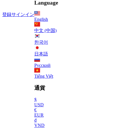
Language
登録
サインイン
English
中文 (中国)
한국어
日本語
Русский
Tiếng Việt
通貨
$
USD
€
EUR
₫
VND