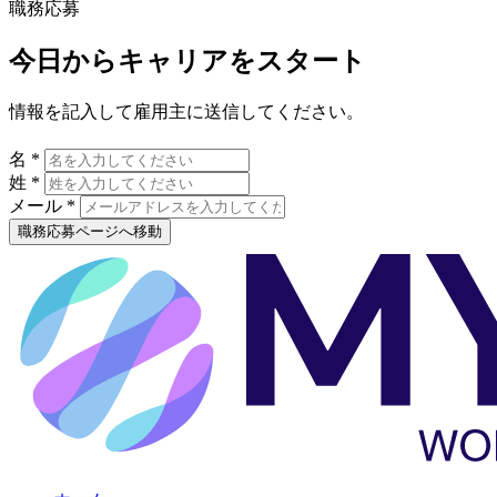
職務応募
今日からキャリアをスタート
情報を記入して雇用主に送信してください。
名 *
姓 *
メール *
職務応募ページへ移動