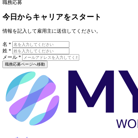
職務応募
今日からキャリアをスタート
情報を記入して雇用主に送信してください。
名 *
姓 *
メール *
職務応募ページへ移動