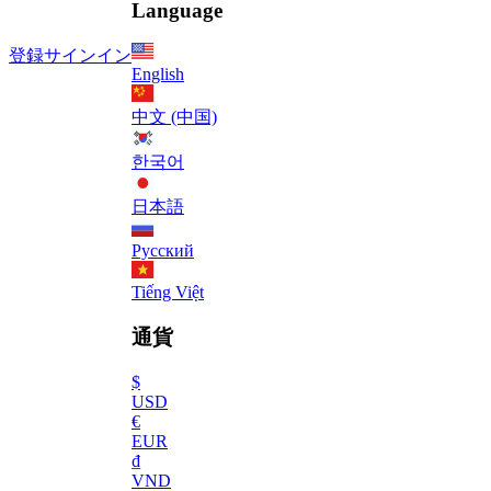
Language
登録
サインイン
English
中文 (中国)
한국어
日本語
Русский
Tiếng Việt
通貨
$
USD
€
EUR
₫
VND