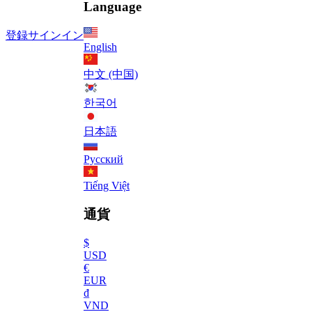
Language
登録
サインイン
English
中文 (中国)
한국어
日本語
Русский
Tiếng Việt
通貨
$
USD
€
EUR
₫
VND