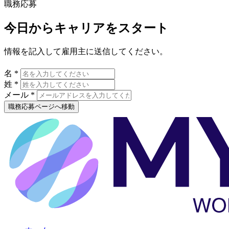
職務応募
今日からキャリアをスタート
情報を記入して雇用主に送信してください。
名 *
姓 *
メール *
職務応募ページへ移動