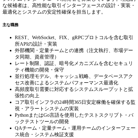
な候補者は、高性能な取引インターフェースの設計・実装・
最適化とシステムの安定性確保を担当します。
主な職務
REST、WebSocket、FIX、gRPCプロトコルを含む取引
所APIの設計・実装
外部機関・定量チームとの連携（注文執行、市場デー
タ同期、資産管理）
レート制限、認証、暗号化メカニズムを含むセキュリ
ティ機能の開発・保守
並行処理モデル、キャッシュ戦略、データベースアク
セス改善によるシステムパフォーマンス最適化
高頻度取引需要に対応するシステムスループットと拡
張性の向上
コア取引インフラの24時間365日安定稼働を確保する監
視・アラートシステムの実装
PythonまたはGo言語を使用したテストスクリプト・バ
ックテストツールの開発
QAチーム・定量チーム・運用チームのインターフェー
ス統合・システム検証支援