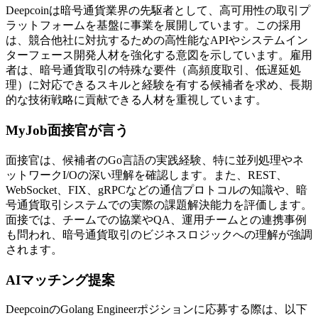
Deepcoinは暗号通貨業界の先駆者として、高可用性の取引プ
ラットフォームを基盤に事業を展開しています。この採用
は、競合他社に対抗するための高性能なAPIやシステムイン
ターフェース開発人材を強化する意図を示しています。雇用
者は、暗号通貨取引の特殊な要件（高頻度取引、低遅延処
理）に対応できるスキルと経験を有する候補者を求め、長期
的な技術戦略に貢献できる人材を重視しています。
MyJob面接官が言う
面接官は、候補者のGo言語の実践経験、特に並列処理やネ
ットワークI/Oの深い理解を確認します。また、REST、
WebSocket、FIX、gRPCなどの通信プロトコルの知識や、暗
号通貨取引システムでの実際の課題解決能力を評価します。
面接では、チームでの協業やQA、運用チームとの連携事例
も問われ、暗号通貨取引のビジネスロジックへの理解が強調
されます。
AIマッチング提案
DeepcoinのGolang Engineerポジションに応募する際は、以下