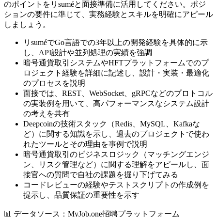
のポイントをリsuméと面接準備に活用してください。ポジ
ションの要件に準じて、実務経験とスキルを明確にアピール
しましょう。
リsuméでGo言語での3年以上の開発経験を具体的に示
し、API設計や並列処理の実績を強調
暗号通貨取引システムやHFTプラットフォームでのプ
ロジェクト経験を詳細に記述し、設計・実装・最適化
のプロセスを説明
面接では、REST、WebSocket、gRPCなどのプロトコル
の実装例を用いて、高パフォーマンスなシステム設計
の考えを共有
Deepcoinの技術スタック（Redis、MySQL、Kafkaな
ど）に関する知識を示し、過去のプロジェクトで使わ
れたツールとその理由を事例で説明
暗号通貨取引のビジネスロジック（マッチングエンジ
ン、リスク管理など）に関する理解をアピールし、面
接官への質問で自社の課題を掘り下げてみる
コードレビューの経験やテストスクリプトの作成例を
提示し、品質保証の重要性を示す
📊
データソース：MyJob.one招聘プラットフォーム