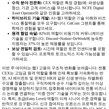
수직 분야 전문화:
CEX 역할은 특정 경험(예: 파생상품
청산, 기관 고객 서비스)을 우선시합니다. NCFE Digital
Asset Operator와 같은 인증을 고려하세요.
하이브리드 기술 개발:
AI+웹3 역할은 기술 이해와 비즈
니스 통찰력을 모두 요구합니다. GitCoin 그랜트를 통해
학제간 경험을 쌓으세요.
원격 협업 숙달:
82%의 역할이 비동기적 커뮤니케이션
기술을 요구합니다. Discord+Notion+DeWork에 능숙한
지원자는 37% 더 높은 채용률을 보입니다.
보상 면밀히 검토:
시간제 역할은 토큰 인센티브를 포함
할 수 있습니다. 프로젝트 토크노믹스 지속 가능성을 평
가하세요.
이번 주 데이터는 웹3 고용의 구조적 변화를 보여줍니다: 전통
CEX는 고임금 원격 역할을 통해 인재 확보를 가속화하는 반
면, AI 에이전트 및 온체인 HR과 같은 신생 분야는 차별화된
수요를 창출합니다. 구직자에게 순수 기술적 깊이는 더 이상
경쟁력을 보장하지 않으며, 암호화폐 네이티브와 전통 비즈니
스 논리를 연결하는 "이중 언어" 기술을 키우는 것이 중요합니
다. 특히, 초급(Entry Level) 역할이 이제 시니어 수준 경력을 일
반적으로 요구합니다. 신규 참여자는 오픈소스 프로젝트 또는
DAO 거버넌스에 기여하여 경력 격차를 메워야 합니다. MiCA