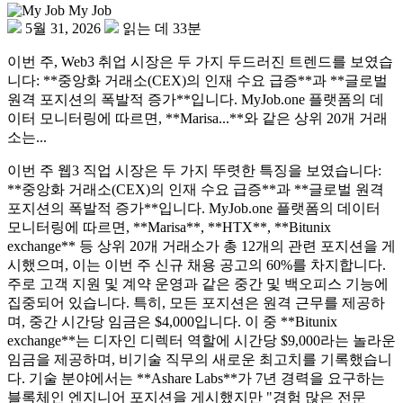
My Job
5월 31, 2026
읽는 데 33분
이번 주, Web3 취업 시장은 두 가지 두드러진 트렌드를 보였습
니다: **중앙화 거래소(CEX)의 인재 수요 급증**과 **글로벌
원격 포지션의 폭발적 증가**입니다. MyJob.one 플랫폼의 데
이터 모니터링에 따르면, **Marisa...**와 같은 상위 20개 거래
소는...
이번 주 웹3 직업 시장은 두 가지 뚜렷한 특징을 보였습니다:
**중앙화 거래소(CEX)의 인재 수요 급증**과 **글로벌 원격
포지션의 폭발적 증가**입니다. MyJob.one 플랫폼의 데이터
모니터링에 따르면, **Marisa**, **HTX**, **Bitunix
exchange** 등 상위 20개 거래소가 총 12개의 관련 포지션을 게
시했으며, 이는 이번 주 신규 채용 공고의 60%를 차지합니다.
주로 고객 지원 및 계약 운영과 같은 중간 및 백오피스 기능에
집중되어 있습니다. 특히, 모든 포지션은 원격 근무를 제공하
며, 중간 시간당 임금은 $4,000입니다. 이 중 **Bitunix
exchange**는 디자인 디렉터 역할에 시간당 $9,000라는 놀라운
임금을 제공하며, 비기술 직무의 새로운 최고치를 기록했습니
다. 기술 분야에서는 **Ashare Labs**가 7년 경력을 요구하는
블록체인 엔지니어 포지션을 게시했지만 "경험 많은 전문