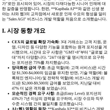
가"로만 표시되어 있어, 시장의 다재다능한 시니어 인재에 대
한 갈증을 반영합니다. 한편, **Kapibala AI**와 같은 신생 분
야는 AI와 웹3의 교차점에서 새로운 인재 수요의 형성을 알리
는 "Sales AGI" 비즈니스 개발 역할을 처음으로 소개했습니다.
I. 시장 동향 개요
CEX의 글로벌 확장 가속화
: 3대 거래소는 고객 지원, 운
영, 디자인 등 다양한 기능을 포함하는 원격 포지션을 게
시했으며, 시간대 요구 사항은 "GMT+8"부터 "글로벌 교
대"까지 다양합니다. "24/7 대응"을 명시적으로 요구하
는 포지션은 75%를 차지했습니다.
양극화된 급여 구조
: 초급 역할(예: 고객 서비스)은 시간
당 $1,500-$4,000의 임금을 유지한 반면, 기술 역할(예: 블
록체인 엔지니어) 및 전략적 역할(예: 비즈니스 개발 리
드)은 $2,000-$9,500의 급여를 보였으며, 지난달 대비
47% 더 넓은 격차를 보였습니다.
모순적인 경력 요구 사항
: 초급(Entry Level) 포지션의
43%가 7년 이상의 경력을 요구하며, 시장 수요와 직무
수준 시스템 간의 불일치를 강조했습니다.
AI+웹3 역할의 등장
: **Kapibala AI**의 비즈니스 개발