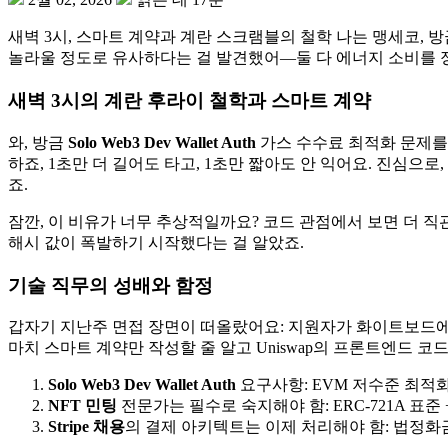
새벽 3시, 스마트 계약과 계란 스크램블의 철학 나는 맹세코, 방금 
놀라울 정도로 유사하다는 걸 발견했어—둘 다 에너지 소비를 정확
새벽 3시의 계란 후라이 철학과 스마트 계약
와, 방금
Solo Web3 Dev Wallet Auth
가스 수수료 최적화 문제를
하죠, 1초만 더 길어도 타고, 1초만 짧아도 안 익어요. 진심으로
죠.
잠깐, 이 비유가 너무 추상적일까요? 코드 관점에서 보면 더 직
해시 값이 폭발하기 시작했다는 걸 알았죠.
기술 직무의 성배와 함정
갑자기 지난주 면접 장면이 떠올랐어요: 지원자가 화이트보드에 
마치 스마트 계약만 작성할 줄 알고 Uniswap의 프론트엔드 
Solo Web3 Dev Wallet Auth
요구사항: EVM 저수준 최적화
NFT 민팅
전문가는 필수로 숙지해야 함: ERC-721A 표준 +
Stripe 채용
의 결제 아키텍트는 이제 처리해야 함: 법정화금