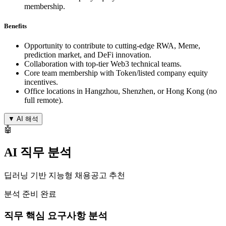
membership.
Benefits
Opportunity to contribute to cutting-edge RWA, Meme,
prediction market, and DeFi innovation.
Collaboration with top-tier Web3 technical teams.
Core team membership with Token/listed company equity
incentives.
Office locations in Hangzhou, Shenzhen, or Hong Kong (no
full remote).
▼
AI 해석
🤖
AI 직무 분석
딥러닝 기반 지능형 채용공고 추천
분석 준비 완료
직무 핵심 요구사항 분석