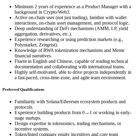
Minimum 2 years of experience as a Product Manager with a
background in Crypto/Web3.
Active on-chain user (not just trading), familiar with wallet
interactions, on-chain asset management, and protocol logic.
Deep understanding of DeFi mechanisms (AMM, LP, yield
aggregation, derivatives, etc.).
Experience researching or using prediction markets (e.g.,
Polymarket, Zeitgeist).
Knowledge of RWA tokenization mechanisms and Meme
financial narratives.
Fluent in English and Chinese, capable of reading technical
documentation and collaborating with international teams.
Highly self-motivated, able to drive projects independently in
a fast-paced, cross-time-zone, and agile team environment.
Preferred Qualifications
Familiarity with Solana/Ethereum ecosystem products and
protocols.
Experience building products from 0→1 or working in early-
stage startups.
Design expertise in tokenomics, trading mechanisms, or
incentive systems.
Token/listed company equity incentives and core team