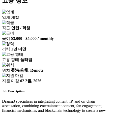
고용 정보
업계
개발
직급
인턴 / 학생
급여
$3,000 - $5,000 / monthly
경력
1년 미만
고용 형태
풀타임
위치
香港/杭州, Remote
지원 마감
02 2월, 2026
Job Description
Drama3 specializes in integrating content, IP, and on-chain
assetization, combining entertainment content, fan engagement,
financial mechanisms, and blockchain technology to create a new