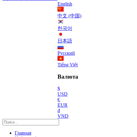
English
中文 (中国)
한국어
日本語
Русский
Tiếng Việt
Валюта
$
USD
€
EUR
₫
VND
Главная