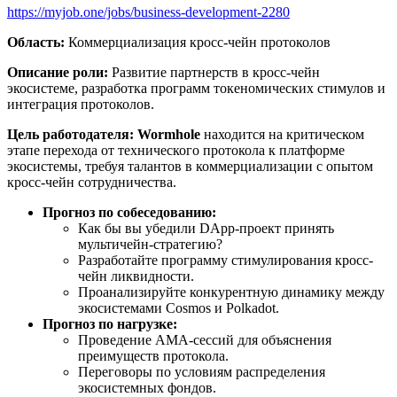
https://myjob.one/jobs/business-development-2280
Область:
Коммерциализация кросс-чейн протоколов
Описание роли:
Развитие партнерств в кросс-чейн
экосистеме, разработка программ токеномических стимулов и
интеграция протоколов.
Цель работодателя:
Wormhole
находится на критическом
этапе перехода от технического протокола к платформе
экосистемы, требуя талантов в коммерциализации с опытом
кросс-чейн сотрудничества.
Прогноз по собеседованию:
Как бы вы убедили DApp-проект принять
мультичейн-стратегию?
Разработайте программу стимулирования кросс-
чейн ликвидности.
Проанализируйте конкурентную динамику между
экосистемами Cosmos и Polkadot.
Прогноз по нагрузке:
Проведение AMA-сессий для объяснения
преимуществ протокола.
Переговоры по условиям распределения
экосистемных фондов.