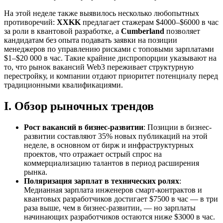
На этой неделе также выявилось несколько любопытных
противоречий:
XXKK
предлагает стажерам $4000–$6000 в час
за роли в квантовой разработке, а
Cumberland
позволяет
кандидатам без опыта подавать заявки на позиции
менеджеров по управлению рисками с топовыми зарплатами
$1–$20 000 в час. Такие крайние диспропорции указывают на
то, что рынок вакансий Web3 переживает структурную
перестройку, и компании отдают приоритет потенциалу перед
традиционными квалификациями.
I. Обзор рыночных трендов
Рост вакансий в бизнес-развитии
: Позиции в бизнес-
развитии составляют 35% новых публикаций на этой
неделе, в основном от бирж и инфраструктурных
проектов, что отражает острый спрос на
коммерциализацию талантов в период расширения
рынка.
Поляризация зарплат в технических ролях
:
Медианная зарплата инженеров смарт-контрактов и
квантовых разработчиков достигает $7500 в час — в три
раза выше, чем в бизнес-развитии, — но зарплаты
начинающих разработчиков остаются ниже $3000 в час.