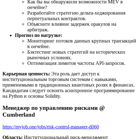
Как бы вы обнаружили возможности MEV в
ончейне?
Разработайте стратегию дельта-хеджирования
перпетуальных контрактов.
Объясните влияние задержек оракулов на
арбитраж.
Прогноз по нагрузке:
Мониторинг потоков данных крупных транзакций
в ончейне.
Бэктестинг новых стратегий на исторических
рыночных условиях.
Оптимизация лимитов частоты API-запросов.
Карьерная ценность:
Эта роль дает доступ к
институциональным торговым системам с навыками,
применимыми в традиционных квантовых ролях в финансах.
Кандидатам следует освоить асинхронное программирование
на Python и основы Solidity.
Менеджер по управлению рисками @
Cumberland
https://myjob.one/jobs/risk-control-manager-d060
Область:
Институциональный риск-менеджмент