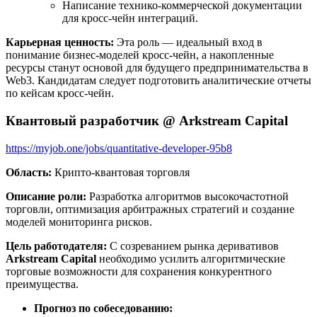
Написание технико-коммерческой документации
для кросс-чейн интеграций.
Карьерная ценность:
Эта роль — идеальный вход в
понимание бизнес-моделей кросс-чейн, а накопленные
ресурсы станут основой для будущего предпринимательства в
Web3. Кандидатам следует подготовить аналитические отчеты
по кейсам кросс-чейн.
Квантовый разработчик @ Arkstream Capital
https://myjob.one/jobs/quantitative-developer-95b8
Область:
Крипто-квантовая торговля
Описание роли:
Разработка алгоритмов высокочастотной
торговли, оптимизация арбитражных стратегий и создание
моделей мониторинга рисков.
Цель работодателя:
С созреванием рынка деривативов
Arkstream Capital
необходимо усилить алгоритмические
торговые возможности для сохранения конкурентного
преимущества.
Прогноз по собеседованию: