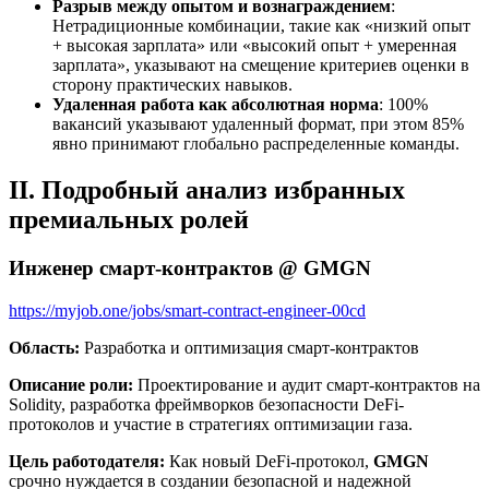
Разрыв между опытом и вознаграждением
:
Нетрадиционные комбинации, такие как «низкий опыт
+ высокая зарплата» или «высокий опыт + умеренная
зарплата», указывают на смещение критериев оценки в
сторону практических навыков.
Удаленная работа как абсолютная норма
: 100%
вакансий указывают удаленный формат, при этом 85%
явно принимают глобально распределенные команды.
II. Подробный анализ избранных
премиальных ролей
Инженер смарт-контрактов @ GMGN
https://myjob.one/jobs/smart-contract-engineer-00cd
Область:
Разработка и оптимизация смарт-контрактов
Описание роли:
Проектирование и аудит смарт-контрактов на
Solidity, разработка фреймворков безопасности DeFi-
протоколов и участие в стратегиях оптимизации газа.
Цель работодателя:
Как новый DeFi-протокол,
GMGN
срочно нуждается в создании безопасной и надежной