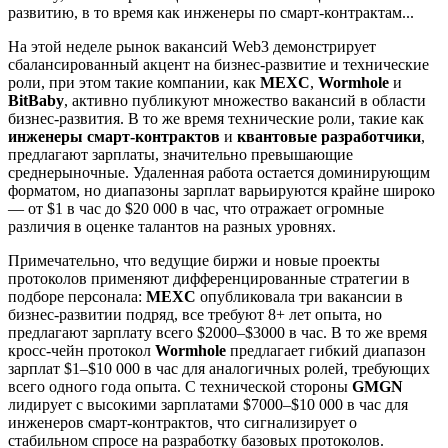
развитию, в то время как инженеры по смарт-контрактам...
На этой неделе рынок вакансий Web3 демонстрирует
сбалансированный акцент на бизнес-развитие и технические
роли, при этом такие компании, как
MEXC
,
Wormhole
и
BitBaby
, активно публикуют множество вакансий в области
бизнес-развития. В то же время технические роли, такие как
инженеры смарт-контрактов
и
квантовые разработчики
,
предлагают зарплаты, значительно превышающие
среднерыночные. Удаленная работа остается доминирующим
форматом, но диапазоны зарплат варьируются крайне широко
— от $1 в час до $20 000 в час, что отражает огромные
различия в оценке талантов на разных уровнях.
Примечательно, что ведущие биржи и новые проекты
протоколов применяют дифференцированные стратегии в
подборе персонала:
MEXC
опубликовала три вакансии в
бизнес-развитии подряд, все требуют 8+ лет опыта, но
предлагают зарплату всего $2000–$3000 в час. В то же время
кросс-чейн протокол
Wormhole
предлагает гибкий диапазон
зарплат $1–$10 000 в час для аналогичных ролей, требующих
всего одного года опыта. С технической стороны
GMGN
лидирует с высокими зарплатами $7000–$10 000 в час для
инженеров смарт-контрактов, что сигнализирует о
стабильном спросе на разработку базовых протоколов.