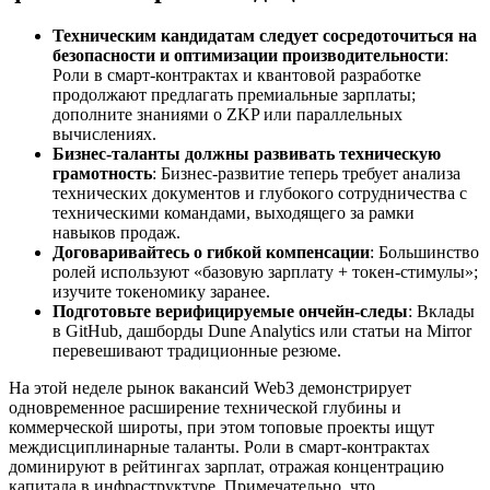
Техническим кандидатам следует сосредоточиться на
безопасности и оптимизации производительности
:
Роли в смарт-контрактах и квантовой разработке
продолжают предлагать премиальные зарплаты;
дополните знаниями о ZKP или параллельных
вычислениях.
Бизнес-таланты должны развивать техническую
грамотность
: Бизнес-развитие теперь требует анализа
технических документов и глубокого сотрудничества с
техническими командами, выходящего за рамки
навыков продаж.
Договаривайтесь о гибкой компенсации
: Большинство
ролей используют «базовую зарплату + токен-стимулы»;
изучите токеномику заранее.
Подготовьте верифицируемые ончейн-следы
: Вклады
в GitHub, дашборды Dune Analytics или статьи на Mirror
перевешивают традиционные резюме.
На этой неделе рынок вакансий Web3 демонстрирует
одновременное расширение технической глубины и
коммерческой широты, при этом топовые проекты ищут
междисциплинарные таланты. Роли в смарт-контрактах
доминируют в рейтингах зарплат, отражая концентрацию
капитала в инфраструктуре. Примечательно, что