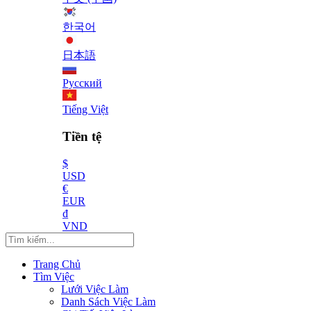
한국어
日本語
Русский
Tiếng Việt
Tiền tệ
$
USD
€
EUR
₫
VND
Trang Chủ
Tìm Việc
Lưới Việc Làm
Danh Sách Việc Làm