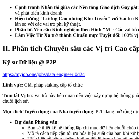
Cạnh tranh Nhân tài giữa các Nền tảng Giao dịch Gay gắt
và phát triển kinh doanh.
Hiện tượng "Lương Cao nhưng Khó Tuyển" với Vai trò K
lần so với các vai trò phi kỹ thuật.
Phân bổ Yêu cầu Kinh nghiệm theo Hình "M"
: Các vai trò
Làm Việc Từ Xa trở thành Chuẩn mực Tuyệt đối
: 100% vị
II. Phân tích Chuyên sâu các Vị trí Cao cấ
Kỹ sư Dữ liệu @ P2P
https://myjob.one/jobs/data-engineer-0d24
Lĩnh vực
: Giải pháp staking cấp tổ chức
Tóm tắt Vị trí
: Vai trò này liên quan đến việc xây dựng hệ thống phân
chuỗi lịch sử.
Mục đích Tuyển dụng của Nhà tuyển dụng
: P2P đang mở rộng dịc
Dự đoán Phỏng vấn
:
Bạn sẽ thiết kế hệ thống lập chỉ mục dữ liệu chuỗi chéo
Mô tả cách tiếp cận tối ưu hóa hiệu suất của bạn khi xử
Hiểu biết về bằng chứng không tiết lộ trong bảo vệ quyền