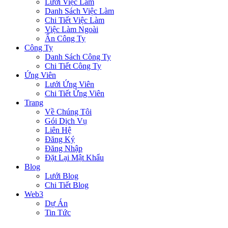
Lưới Việc Làm
Danh Sách Việc Làm
Chi Tiết Việc Làm
Việc Làm Ngoài
Ẩn Công Ty
Công Ty
Danh Sách Công Ty
Chi Tiết Công Ty
Ứng Viên
Lưới Ứng Viên
Chi Tiết Ứng Viên
Trang
Về Chúng Tôi
Gói Dịch Vụ
Liên Hệ
Đăng Ký
Đăng Nhập
Đặt Lại Mật Khẩu
Blog
Lưới Blog
Chi Tiết Blog
Web3
Dự Án
Tin Tức