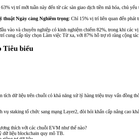
: 63% vị trí mới tuần này đến từ các sàn giao dịch tiền mã hóa, chủ yếu
ỹ thuật Ngày càng Nghiêm trọng
: Chỉ 15% vị trí liên quan đến phát 
 đầu vào và chuyên nghiệp có kinh nghiệm chiếm 82%, trong khi các vị tr
 trí cung cấp tùy chọn Làm việc Từ xa, với 87% hỗ trợ rõ ràng cộng tá
p Tiêu biểu
 tích dữ liệu trên chuỗi có khả năng xử lý hàng triệu truy vấn đồng thời
h vụ staking tổ chức sang mạng Layer2, đòi hỏi khẩn cấp nâng cao khả
 tương thích với các chuỗi EVM như thế nào?
 lý dữ liệu blockchain quy mô TB.
 riêng tư dữ liệu.