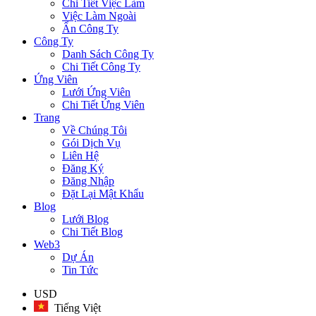
Chi Tiết Việc Làm
Việc Làm Ngoài
Ẩn Công Ty
Công Ty
Danh Sách Công Ty
Chi Tiết Công Ty
Ứng Viên
Lưới Ứng Viên
Chi Tiết Ứng Viên
Trang
Về Chúng Tôi
Gói Dịch Vụ
Liên Hệ
Đăng Ký
Đăng Nhập
Đặt Lại Mật Khẩu
Blog
Lưới Blog
Chi Tiết Blog
Web3
Dự Án
Tin Tức
USD
Tiếng Việt