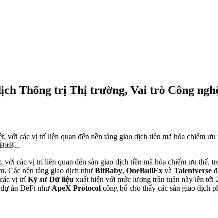
ịch Thống trị Thị trường, Vai trò Công ng
 với các vị trí liên quan đến nền tảng giao dịch tiền mã hóa chiếm ưu t
BitB...
với các vị trí liên quan đến sàn giao dịch tiền mã hóa chiếm ưu thế, t
m. Các nền tảng giao dịch như
BitBaby
,
OneBullEx
và
Talentverse
đã
các vị trí
Kỹ sư Dữ liệu
xuất hiện với mức lương trần tuần này lên tới
 dự án DeFi như
ApeX Protocol
công bố cho thấy các sàn giao dịch phi