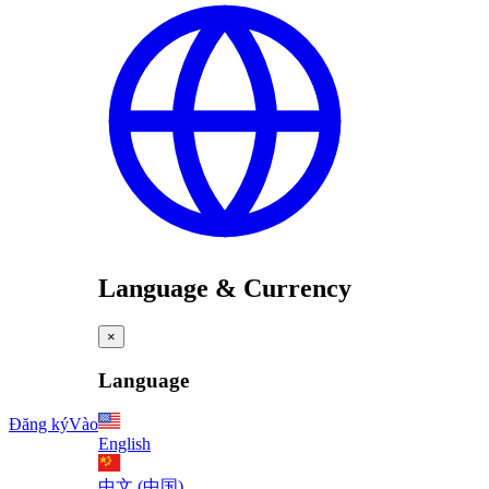
Language & Currency
×
Language
Đăng ký
Vào
English
中文 (中国)