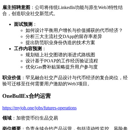
雇主招聘意图
：公司将传统LinkedIn功能与原生Web3特性结
合，创造职业社交新范式。
面试预测
：
如何设计平衡用户增长与价值捕获的代币经济？
分析三大主流社交DApp的留存率差异
提出防范职业身份伪造的技术方案
工作内容预测
：
规划链上社交图谱的渐进式路线图
设计基于POAP的工作经历验证流程
优化Gas费补贴策略提升用户参与度
职业价值
：罕见融合社交产品设计与代币经济的复合岗位，经
验可迁移至任何需要用户激励的Web3项目。
OneBullEx合约运营
https://myjob.one/jobs/futures-operations
领域
：加密货币衍生品交易
岗位概要
：负责永续合约产品运营，包括流动性监控、风险参