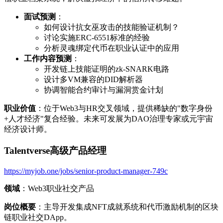
面试预测
：
如何设计抗女巫攻击的技能验证机制？
讨论实施ERC-6551标准的经验
分析灵魂绑定代币在职业认证中的应用
工作内容预测
：
开发链上技能证明的zk-SNARK电路
设计多VM兼容的DID解析器
协调智能合约审计与漏洞赏金计划
职业价值
：位于Web3与HR交叉领域，提供稀缺的"数字身份
+人才经济"复合经验。未来可发展为DAO治理专家或元宇宙
经济设计师。
Talentverse高级产品经理
https://myjob.one/jobs/senior-product-manager-749c
领域
：Web3职业社交产品
岗位概要
：主导开发集成NFT成就系统和代币激励机制的区块
链职业社交DApp。