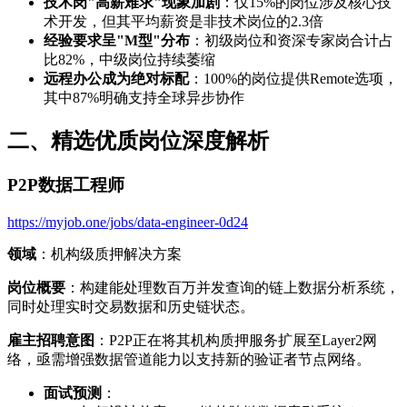
技术岗"高薪难求"现象加剧
：仅15%的岗位涉及核心技
术开发，但其平均薪资是非技术岗位的2.3倍
经验要求呈"M型"分布
：初级岗位和资深专家岗合计占
比82%，中级岗位持续萎缩
远程办公成为绝对标配
：100%的岗位提供Remote选项，
其中87%明确支持全球异步协作
二、精选优质岗位深度解析
P2P数据工程师
https://myjob.one/jobs/data-engineer-0d24
领域
：机构级质押解决方案
岗位概要
：构建能处理数百万并发查询的链上数据分析系统，
同时处理实时交易数据和历史链状态。
雇主招聘意图
：P2P正在将其机构质押服务扩展至Layer2网
络，亟需增强数据管道能力以支持新的验证者节点网络。
面试预测
：