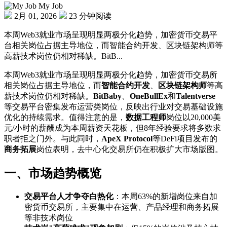
My Job
2月 01, 2026
23 分钟阅读
本周Web3就业市场呈现明显两极分化趋势，加密货币交易平
台相关岗位占据主导地位，而智能合约开发、区块链架构师等
高薪技术岗位仍相对稀缺。BitB...
本周Web3就业市场呈现明显两极分化趋势，加密货币交易所
相关岗位占据主导地位，而
智能合约开发
、
区块链架构师
等高
薪技术岗位仍相对稀缺。
BitBaby
、
OneBullEx
和
Talentverse
等交易平台密集发布运营类岗位，反映出行业对交易基础设施
优化的持续需求。值得注意的是，
数据工程师
岗位以20,000美
元/小时的薪酬成为本周薪资天花板，但8年经验要求将多数求
职者拒之门外。与此同时，
ApeX Protocol
等DeFi项目发布的
商务拓展
岗位表明，去中心化交易所仍在积极扩大市场版图。
一、市场趋势概览
交易平台人才争夺白热化
：本周63%的新增岗位来自加
密货币交易所，主要集中在运营、产品经理和商务拓展
等非技术岗位