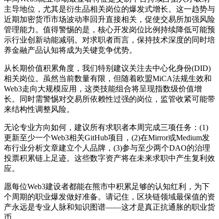
主导地位，尤其是衍生品相关岗位的爆发式增长。这一趋势与
近期加密货币市场波动率回升直接相关，促使交易所加强风险
管理能力。值得警惕的是，核心开发岗位比例持续降低可能预
示行业创新动能减弱。对求职者而言，保持技术深度的同时培
养金融产品认知将成为关键竞争优势。
从长期价值积累角度，我们特别建议关注去中心化身份(DID)
相关岗位。虽然当前数量有限，但随着欧盟MiCA法规生效和
Web3走向大规模应用，这类技能组合将呈现指数级价值增
长。同时需警惕对交易所依赖性过强的岗位，监管收紧可能带
来结构性调整风险。
无论专业方向如何，建议所有求职者本周完成三项任务：(1)
更新至少一个Web3相关GitHub项目，(2)在Mirror或Medium发
布行业分析文章建立个人品牌，(3)参与至少两个DAO的治理
投票积累链上足迹。这些数字资产将在未来求职中产生复利效
应。
愿每位Web3建设者都能在熊市中积累足够的认知红利，为下
个周期的职业爆发做好准备。请记住，区块链领域最保值的资
产永远是专业人脉和知识图谱——这才是真正抗通胀的职业货
币。