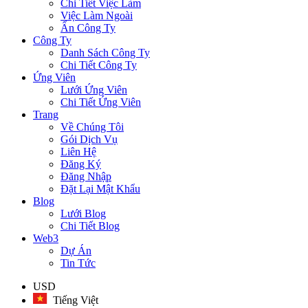
Chi Tiết Việc Làm
Việc Làm Ngoài
Ẩn Công Ty
Công Ty
Danh Sách Công Ty
Chi Tiết Công Ty
Ứng Viên
Lưới Ứng Viên
Chi Tiết Ứng Viên
Trang
Về Chúng Tôi
Gói Dịch Vụ
Liên Hệ
Đăng Ký
Đăng Nhập
Đặt Lại Mật Khẩu
Blog
Lưới Blog
Chi Tiết Blog
Web3
Dự Án
Tin Tức
USD
Tiếng Việt