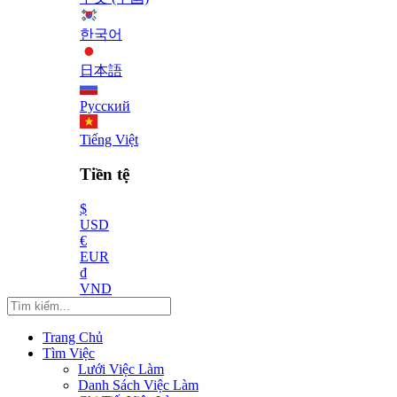
한국어
日本語
Русский
Tiếng Việt
Tiền tệ
$
USD
€
EUR
₫
VND
Trang Chủ
Tìm Việc
Lưới Việc Làm
Danh Sách Việc Làm