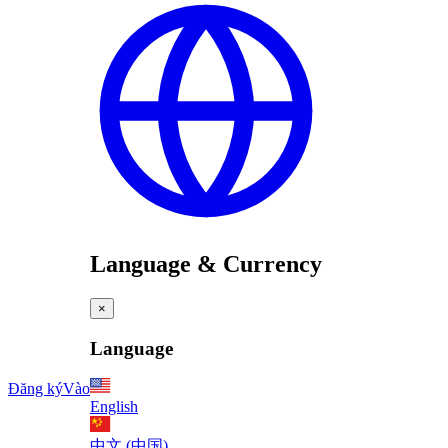
Language & Currency
×
Language
Đăng ký
Vào
English
中文 (中国)