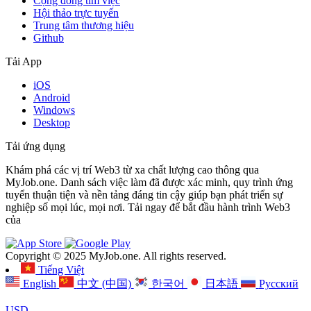
Cộng đồng tìm việc
Hội thảo trực tuyến
Trung tâm thương hiệu
Github
Tải App
iOS
Android
Windows
Desktop
Tải ứng dụng
Khám phá các vị trí Web3 từ xa chất lượng cao thông qua
MyJob.one. Danh sách việc làm đã được xác minh, quy trình ứng
tuyển thuận tiện và nền tảng đáng tin cậy giúp bạn phát triển sự
nghiệp số mọi lúc, mọi nơi. Tải ngay để bắt đầu hành trình Web3
của
Copyright © 2025 MyJob.one. All rights reserved.
Tiếng Việt
English
中文 (中国)
한국어
日本語
Русский
USD