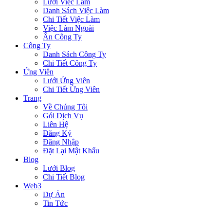
Lưới Việc Làm
Danh Sách Việc Làm
Chi Tiết Việc Làm
Việc Làm Ngoài
Ẩn Công Ty
Công Ty
Danh Sách Công Ty
Chi Tiết Công Ty
Ứng Viên
Lưới Ứng Viên
Chi Tiết Ứng Viên
Trang
Về Chúng Tôi
Gói Dịch Vụ
Liên Hệ
Đăng Ký
Đăng Nhập
Đặt Lại Mật Khẩu
Blog
Lưới Blog
Chi Tiết Blog
Web3
Dự Án
Tin Tức