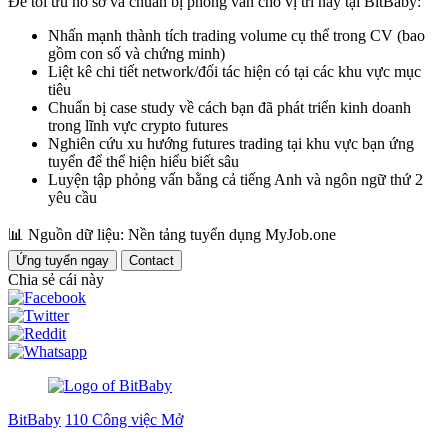
Để tối ưu hồ sơ và chuẩn bị phỏng vấn cho vị trí này tại BitBaby:
Nhấn mạnh thành tích trading volume cụ thể trong CV (bao
gồm con số và chứng minh)
Liệt kê chi tiết network/đối tác hiện có tại các khu vực mục
tiêu
Chuẩn bị case study về cách bạn đã phát triển kinh doanh
trong lĩnh vực crypto futures
Nghiên cứu xu hướng futures trading tại khu vực bạn ứng
tuyển để thể hiện hiểu biết sâu
Luyện tập phỏng vấn bằng cả tiếng Anh và ngôn ngữ thứ 2
yêu cầu
📊
Nguồn dữ liệu: Nền tảng tuyển dụng MyJob.one
Ứng tuyển ngay
Contact
Chia sẻ cái này
BitBaby
110 Công việc Mở