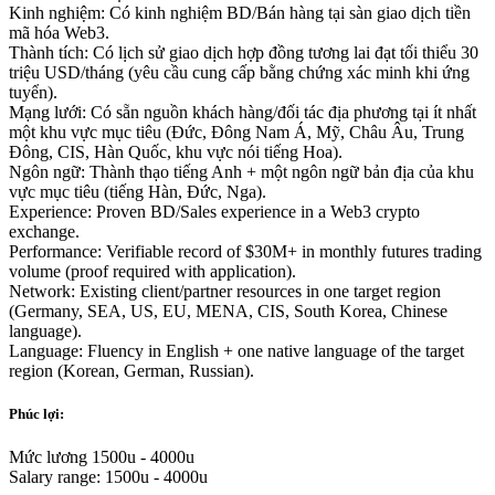
Kinh nghiệm: Có kinh nghiệm BD/Bán hàng tại sàn giao dịch tiền
mã hóa Web3.
Thành tích: Có lịch sử giao dịch hợp đồng tương lai đạt tối thiểu 30
triệu USD/tháng (yêu cầu cung cấp bằng chứng xác minh khi ứng
tuyển).
Mạng lưới: Có sẵn nguồn khách hàng/đối tác địa phương tại ít nhất
một khu vực mục tiêu (Đức, Đông Nam Á, Mỹ, Châu Âu, Trung
Đông, CIS, Hàn Quốc, khu vực nói tiếng Hoa).
Ngôn ngữ: Thành thạo tiếng Anh + một ngôn ngữ bản địa của khu
vực mục tiêu (tiếng Hàn, Đức, Nga).
Experience: Proven BD/Sales experience in a Web3 crypto
exchange.
Performance: Verifiable record of $30M+ in monthly futures trading
volume (proof required with application).
Network: Existing client/partner resources in one target region
(Germany, SEA, US, EU, MENA, CIS, South Korea, Chinese
language).
Language: Fluency in English + one native language of the target
region (Korean, German, Russian).
Phúc lợi:
Mức lương 1500u - 4000u
Salary range: 1500u - 4000u