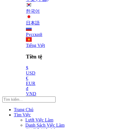
한국어
日本語
Русский
Tiếng Việt
Tiền tệ
$
USD
€
EUR
₫
VND
Trang Chủ
Tìm Việc
Lưới Việc Làm
Danh Sách Việc Làm