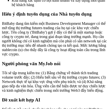
Khả năng xác định cơ hội kinh doanh và xây dựng mối quan
hệ khách hàng
Hiểu ý định tuyển dụng của Nhà tuyển dụng
BitBaby đang tìm kiếm một Business Development Manager có thể
mở rộng thị trường futures trading của họ tại các khu vực chiến
lược. Tên công ty ('BitBaby') gợi ý đây có thể là một startup hoặc
công ty crypto trẻ, đang trong giai đoạn tăng trưởng mạnh. Họ cần
người không chỉ có kinh nghiệm mà còn phải có sẵn network tại các
thị trường mục tiêu để nhanh chóng tạo ra kết quả. Mức lương bằng
stablecoin (u) cho thấy đây là công ty hoạt động toàn cầu trong lĩnh
vực crypto.
Người phỏng vấn MyJob nói
Tôi sẽ tập trung kiểm tra: (1) Bằng chứng về thành tích trading
volume trước đây; (2) Hiểu biết sâu về thị trường crypto futures; (3)
Network thực tế tại khu vực ứng viên phụ trách; và (4) Khả năng
giao tiếp đa văn hóa. Ứng viên cần thể hiện được tư duy chiến lược
và kinh nghiệm thực chiến trong môi trường Web3 đầy biến động.
Đề xuất kết hợp AI