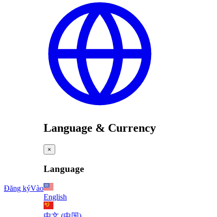
Language & Currency
×
Language
Đăng ký
Vào
English
中文 (中国)