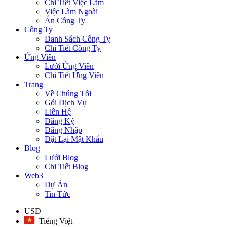
Chi Tiết Việc Làm
Việc Làm Ngoài
Ẩn Công Ty
Công Ty
Danh Sách Công Ty
Chi Tiết Công Ty
Ứng Viên
Lưới Ứng Viên
Chi Tiết Ứng Viên
Trang
Về Chúng Tôi
Gói Dịch Vụ
Liên Hệ
Đăng Ký
Đăng Nhập
Đặt Lại Mật Khẩu
Blog
Lưới Blog
Chi Tiết Blog
Web3
Dự Án
Tin Tức
USD
Tiếng Việt