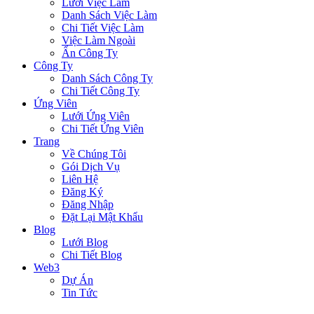
Lưới Việc Làm
Danh Sách Việc Làm
Chi Tiết Việc Làm
Việc Làm Ngoài
Ẩn Công Ty
Công Ty
Danh Sách Công Ty
Chi Tiết Công Ty
Ứng Viên
Lưới Ứng Viên
Chi Tiết Ứng Viên
Trang
Về Chúng Tôi
Gói Dịch Vụ
Liên Hệ
Đăng Ký
Đăng Nhập
Đặt Lại Mật Khẩu
Blog
Lưới Blog
Chi Tiết Blog
Web3
Dự Án
Tin Tức