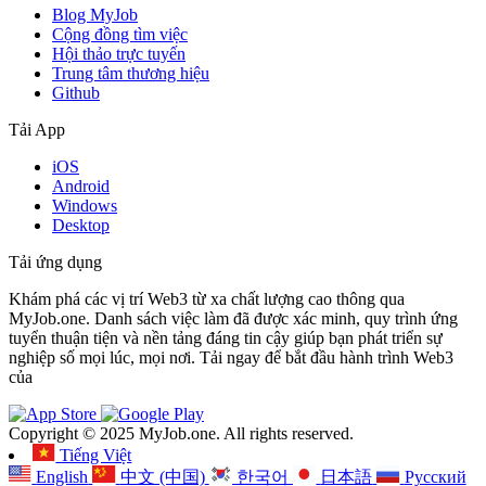
Blog MyJob
Cộng đồng tìm việc
Hội thảo trực tuyến
Trung tâm thương hiệu
Github
Tải App
iOS
Android
Windows
Desktop
Tải ứng dụng
Khám phá các vị trí Web3 từ xa chất lượng cao thông qua
MyJob.one. Danh sách việc làm đã được xác minh, quy trình ứng
tuyển thuận tiện và nền tảng đáng tin cậy giúp bạn phát triển sự
nghiệp số mọi lúc, mọi nơi. Tải ngay để bắt đầu hành trình Web3
của
Copyright © 2025 MyJob.one. All rights reserved.
Tiếng Việt
English
中文 (中国)
한국어
日本語
Русский