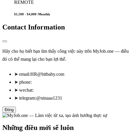
REMOTE
$1,500 - $4,000
/Monthly
Contact Information
Hãy cho họ biết bạn tìm thấy công việc này trên MyJob.one — điều
đó có thể mang lại cho bạn lợi thế.
➤
email:
HR@bitbaby.com
➤
phone:
➤
wechat:
➤
telegram:@ninaaa1231
Đóng
Những điều mới sẽ luôn