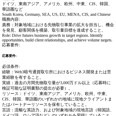
ドイツ、東南アジア、アメリカ、欧州、中東、CIS、韓国、
華語圏など
South Korea, Germany, SEA, US, EU, MENA, CIS, and Chinese
職務内容:
責務：対象地域における先物取引事業の拡大を担当し、機会
を発見、顧客関係を構築、取引量目標を達成すること。
Role: Drive futures business growth in target regions. Identify
opportunities, build client relationships, and achieve volume targets.
応募要件:
応募要件:
必須条件:
経験：Web3暗号通貨取引所におけるビジネス開発または営
業経験を有すること。
実績：過去の月間先物取引量が3,000万ドル以上（応募時に
検証可能な証明書類の提出が必要）。
リソース：ドイツ、東南アジア、アメリカ、欧州、中東、
CIS、韓国、華語圏のいずれかの地域に現地クライアントま
たはパートナーリソースを保有していること。
言語：流暢な英語力、および対象地域の現地言語（韓国語、
ドイツ語、ロシア語など）のいずれかを習得していること。