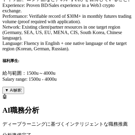
Experience: Proven BD/Sales experience in a Web3 crypto
exchange.
Performance: Verifiable record of $30M+ in monthly futures trading
volume (proof required with application).
Network: Existing client/partner resources in one target region
(Germany, SEA, US, EU, MENA, CIS, South Korea, Chinese
language).
Language: Fluency in English + one native language of the target
region (Korean, German, Russian).
福利厚生:
給与範囲：1500u～4000u
Salary range: 1500u - 4000u
▼
AI解釈
🤖
AI職務分析
ディープラーニングに基づくインテリジェントな職務推薦