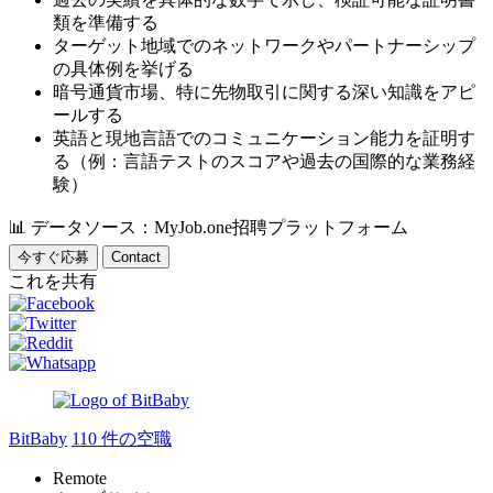
類を準備する
ターゲット地域でのネットワークやパートナーシップ
の具体例を挙げる
暗号通貨市場、特に先物取引に関する深い知識をアピ
ールする
英語と現地言語でのコミュニケーション能力を証明す
る（例：言語テストのスコアや過去の国際的な業務経
験）
📊
データソース：MyJob.one招聘プラットフォーム
今すぐ応募
Contact
これを共有
BitBaby
110 件の空職
Remote