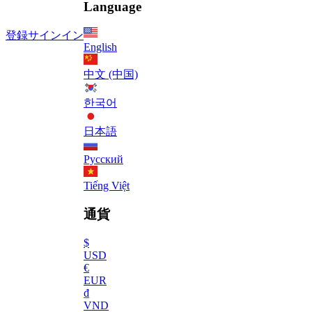
Language
登録
サインイン
English
中文 (中国)
한국어
日本語
Русский
Tiếng Việt
通貨
$
USD
€
EUR
₫
VND