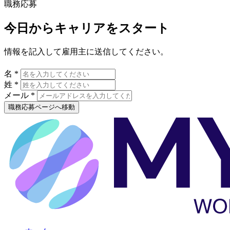
職務応募
今日からキャリアをスタート
情報を記入して雇用主に送信してください。
名 *
姓 *
メール *
職務応募ページへ移動