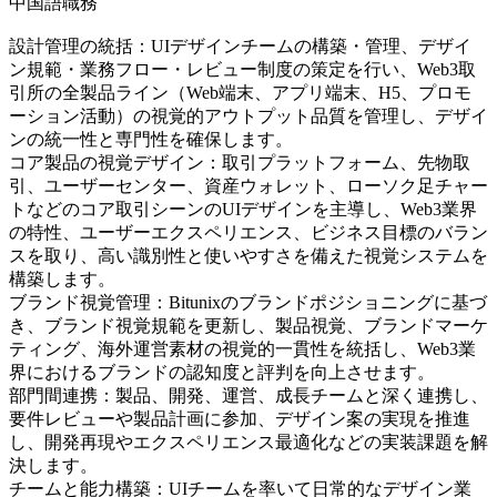
中国語職務
設計管理の統括：UIデザインチームの構築・管理、デザイ
ン規範・業務フロー・レビュー制度の策定を行い、Web3取
引所の全製品ライン（Web端末、アプリ端末、H5、プロモ
ーション活動）の視覚的アウトプット品質を管理し、デザイ
ンの統一性と専門性を確保します。
コア製品の視覚デザイン：取引プラットフォーム、先物取
引、ユーザーセンター、資産ウォレット、ローソク足チャー
トなどのコア取引シーンのUIデザインを主導し、Web3業界
の特性、ユーザーエクスペリエンス、ビジネス目標のバラン
スを取り、高い識別性と使いやすさを備えた視覚システムを
構築します。
ブランド視覚管理：Bitunixのブランドポジショニングに基づ
き、ブランド視覚規範を更新し、製品視覚、ブランドマーケ
ティング、海外運営素材の視覚的一貫性を統括し、Web3業
界におけるブランドの認知度と評判を向上させます。
部門間連携：製品、開発、運営、成長チームと深く連携し、
要件レビューや製品計画に参加、デザイン案の実現を推進
し、開発再現やエクスペリエンス最適化などの実装課題を解
決します。
チームと能力構築：UIチームを率いて日常的なデザイン業