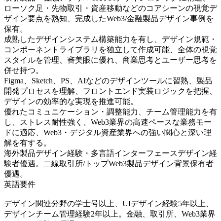
ローソク足・先物取引・資産移動などのコアシーンの視覚デ
ザイン要点を熟知、完成したWeb3/金融製品デザイン事例を
保有。
成熟したデザインシステム構築能力を有し、デザイン規範・
コンポーネントライブラリを独立して作成可能、全体の視覚
スタイルを管理、審美眼に優れ、商業思考とユーザー思考を
併せ持つ。
Figma、Sketch、PS、AIなどのデザインツールに習熟、製品
開発プロセスを理解、フロントエンド実装ロジックを把握、
デザインの効率的な実現を推進可能。
優れたコミュニケーション・調整能力、チーム管理能力を有
し、ストレス耐性強く、Web3業界の高速ペースな業務モー
ドに適応、Web3・デジタル資産業界への強い関心と深い理
解を有する。
海外製品デザイン経験・多言語インターフェースデザイン経
験者優遇。二線取引所/トップWeb3製品デザイン背景保有者
優遇。
英語要件
デザイン関連分野の学士号以上、UIデザイン経験5年以上、
デザインチーム管理経験2年以上。金融、取引所、Web3業界