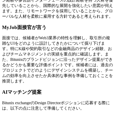
ン経験や多言語インターフェースの設計経験を持つ人材を優
先していることから、国際的な展開を強化したい意図が伺え
ます。また、リモートワークを採用していることから、グロ
ーバルな人材を柔軟に雇用する方針であると考えられます。
MyJob面接官が言う
面接では、候補者がWeb3業界の特性を理解し、取引所の複
雑なUIをどのように設計してきたかについて掘り下げま
す。特にK線や契約取引などの金融商品のデザイン経験、お
よびチームマネジメントの実績を重点的に確認します。ま
た、Bitunixのブランドビジョンに沿ったデザイン提案ができ
るかどうかも重要な評価ポイントです。候補者には、過去の
プロジェクトでどのようにデザインシステムを構築し、チー
ムの効率を向上させたか具体的な事例を準備しておくことを
推奨します。
AIマッチング提案
Bitunix exchangeのDesign Directorポジションに応募する際に
は、以下の点に注意して準備してください。