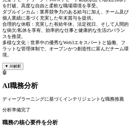
を打破、高度な自由と柔軟な職場環境を享受。
ダブルインカム：業界競争力のある給与に加え、チーム及び
個人業績に基づく充実した年末賞与を提供。
合理的な休暇：充実した有給年休、法定祝日、そして人間的
な病欠/私休を享有、効率的な仕事と健康的な生活のバラン
スを推奨。
多様な文化：世界中の優秀なWeb3エキスパートと協働、フ
ラットな管理体制で、オープンかつ創造性に富んだチーム環
境。
▼
AI解釈
🤖
AI職務分析
ディープラーニングに基づくインテリジェントな職務推薦
分析準備完了
職務の核心要件を分析