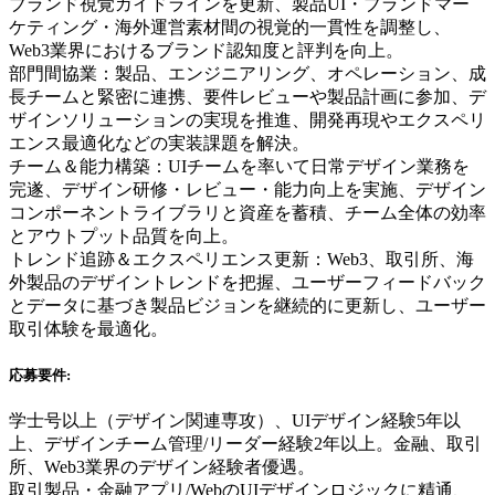
ブランド視覚ガイドラインを更新、製品UI・ブランドマー
ケティング・海外運営素材間の視覚的一貫性を調整し、
Web3業界におけるブランド認知度と評判を向上。
部門間協業：製品、エンジニアリング、オペレーション、成
長チームと緊密に連携、要件レビューや製品計画に参加、デ
ザインソリューションの実現を推進、開発再現やエクスペリ
エンス最適化などの実装課題を解決。
チーム＆能力構築：UIチームを率いて日常デザイン業務を
完遂、デザイン研修・レビュー・能力向上を実施、デザイン
コンポーネントライブラリと資産を蓄積、チーム全体の効率
とアウトプット品質を向上。
トレンド追跡＆エクスペリエンス更新：Web3、取引所、海
外製品のデザイントレンドを把握、ユーザーフィードバック
とデータに基づき製品ビジョンを継続的に更新し、ユーザー
取引体験を最適化。
応募要件:
学士号以上（デザイン関連専攻）、UIデザイン経験5年以
上、デザインチーム管理/リーダー経験2年以上。金融、取引
所、Web3業界のデザイン経験者優遇。
取引製品・金融アプリ/WebのUIデザインロジックに精通、