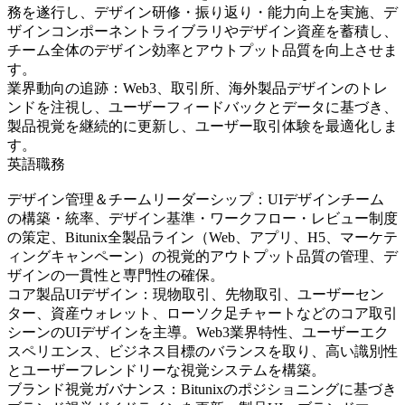
務を遂行し、デザイン研修・振り返り・能力向上を実施、デ
ザインコンポーネントライブラリやデザイン資産を蓄積し、
チーム全体のデザイン効率とアウトプット品質を向上させま
す。
業界動向の追跡：Web3、取引所、海外製品デザインのトレ
ンドを注視し、ユーザーフィードバックとデータに基づき、
製品視覚を継続的に更新し、ユーザー取引体験を最適化しま
す。
英語職務
デザイン管理＆チームリーダーシップ：UIデザインチーム
の構築・統率、デザイン基準・ワークフロー・レビュー制度
の策定、Bitunix全製品ライン（Web、アプリ、H5、マーケテ
ィングキャンペーン）の視覚的アウトプット品質の管理、デ
ザインの一貫性と専門性の確保。
コア製品UIデザイン：現物取引、先物取引、ユーザーセン
ター、資産ウォレット、ローソク足チャートなどのコア取引
シーンのUIデザインを主導。Web3業界特性、ユーザーエク
スペリエンス、ビジネス目標のバランスを取り、高い識別性
とユーザーフレンドリーな視覚システムを構築。
ブランド視覚ガバナンス：Bitunixのポジショニングに基づき