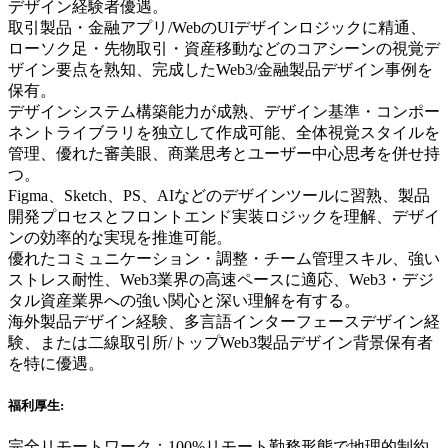
デザイン経験者優遇。
取引製品・金融アプリ/WebのUIデザインロジックに精通、
ローソク足・先物取引・資産移動などのコアシーンの視覚デ
ザイン要点を熟知、完成したWeb3/金融製品デザイン事例を
保有。
デザインシステム構築能力が成熟、デザイン基準・コンポー
ネントライブラリを独立して作成可能、全体視覚スタイルを
管理、優れた審美眼、商業思考とユーザー中心思考を併せ持
つ。
Figma、Sketch、PS、AIなどのデザインツールに習熟、製品
開発プロセスとフロントエンド実装ロジックを理解、デザイ
ンの効率的な実現を推進可能。
優れたコミュニケーション・調整・チーム管理スキル、強い
ストレス耐性、Web3業界の高速ペースに適応、Web3・デジ
タル資産業界への強い関心と深い理解を有する。
海外製品デザイン経験、多言語インターフェースデザイン経
験、または二線取引所/トップWeb3製品デザイン背景保有者
を特に優遇。
福利厚生:
完全リモートワーク：100%リモート勤務形態で地理的制約