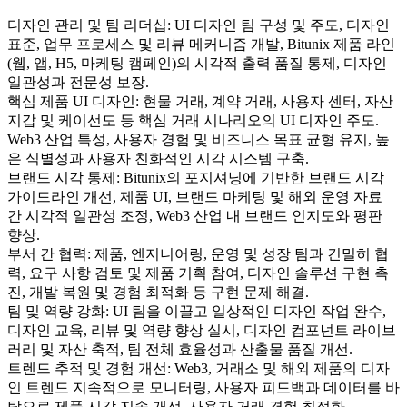
디자인 관리 및 팀 리더십: UI 디자인 팀 구성 및 주도, 디자인
표준, 업무 프로세스 및 리뷰 메커니즘 개발, Bitunix 제품 라인
(웹, 앱, H5, 마케팅 캠페인)의 시각적 출력 품질 통제, 디자인
일관성과 전문성 보장.
핵심 제품 UI 디자인: 현물 거래, 계약 거래, 사용자 센터, 자산
지갑 및 케이선도 등 핵심 거래 시나리오의 UI 디자인 주도.
Web3 산업 특성, 사용자 경험 및 비즈니스 목표 균형 유지, 높
은 식별성과 사용자 친화적인 시각 시스템 구축.
브랜드 시각 통제: Bitunix의 포지셔닝에 기반한 브랜드 시각
가이드라인 개선, 제품 UI, 브랜드 마케팅 및 해외 운영 자료
간 시각적 일관성 조정, Web3 산업 내 브랜드 인지도와 평판
향상.
부서 간 협력: 제품, 엔지니어링, 운영 및 성장 팀과 긴밀히 협
력, 요구 사항 검토 및 제품 기획 참여, 디자인 솔루션 구현 촉
진, 개발 복원 및 경험 최적화 등 구현 문제 해결.
팀 및 역량 강화: UI 팀을 이끌고 일상적인 디자인 작업 완수,
디자인 교육, 리뷰 및 역량 향상 실시, 디자인 컴포넌트 라이브
러리 및 자산 축적, 팀 전체 효율성과 산출물 품질 개선.
트렌드 추적 및 경험 개선: Web3, 거래소 및 해외 제품의 디자
인 트렌드 지속적으로 모니터링, 사용자 피드백과 데이터를 바
탕으로 제품 시각 지속 개선, 사용자 거래 경험 최적화.