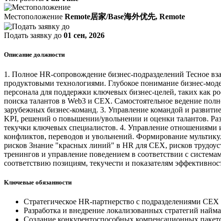
Местоположение
Remote居家/Base海外优先, Remote
Подать заявку до
01 сен, 2026
Описание должности
1. Полное HR-сопровождение бизнес-подразделений Тесное в
продуктовыми технологиями. Глубокое понимание бизнес-моде
персонала для поддержки ключевых бизнес-целей, таких как р
поиска талантов в Web3 и CEX. Самостоятельное ведение полн
зарубежных бизнес-команд. 3. Управление командой и развитие
KPI, решений о повышении/увольнении и оценки талантов. Ра
текучки ключевых специалистов. 4. Управление отношениями 
конфликтов, переводов и увольнений. Формирование мультику
рисков Знание "красных линий" в HR для CEX, рисков трудоус
тренингов и управление поведением в соответствии с система
соответствию позициям, текучести и показателям эффективнос
Ключевые обязанности
Стратегическое HR-партнерство с подразделениями CEX
Разработка и внедрение локализованных стратегий найма
Создание конкурентоспособных компенсационных пакет