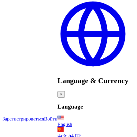
Language & Currency
×
Language
Зарегистрироваться
Войти
English
中文 (中国)