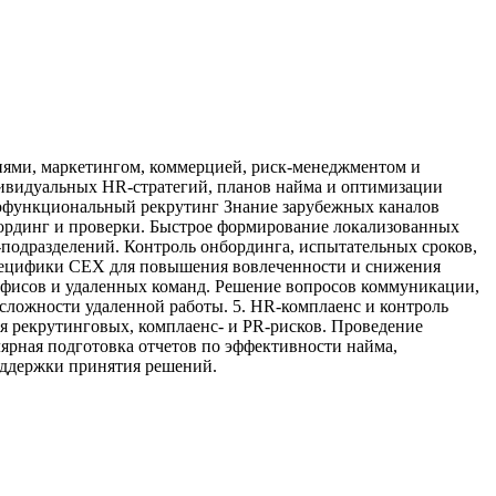
иями, маркетингом, коммерцией, риск-менеджментом и
дивидуальных HR-стратегий, планов найма и оптимизации
огофункциональный рекрутинг Знание зарубежных каналов
нбординг и проверки. Быстрое формирование локализованных
-подразделений. Контроль онбординга, испытательных сроков,
специфики CEX для повышения вовлеченности и снижения
офисов и удаленных команд. Решение вопросов коммуникации,
ложности удаленной работы. 5. HR-комплаенс и контроль
я рекрутинговых, комплаенс- и PR-рисков. Проведение
ярная подготовка отчетов по эффективности найма,
оддержки принятия решений.