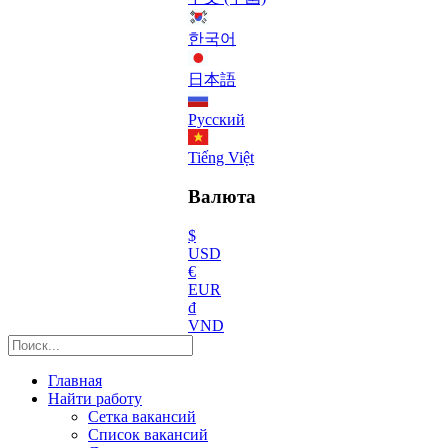
한국어
日本語
Русский
Tiếng Việt
Валюта
$
USD
€
EUR
₫
VND
Главная
Найти работу
Сетка вакансий
Список вакансий