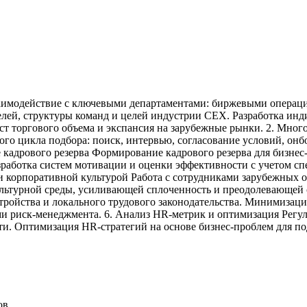
заимодействие с ключевыми департаментами: биржевыми операц
лей, структуры команд и целей индустрии CEX. Разработка ин
ост торгового объема и экспансия на зарубежные рынки. 2. Мн
ого цикла подбора: поиск, интервью, согласование условий, о
 кадрового резерва Формирование кадрового резерва для бизнес
зработка систем мотивации и оценки эффективности с учетом 
и корпоративной культурой Работа с сотрудниками зарубежных 
льтурной среды, усиливающей сплоченность и преодолевающей с
тройства и локального трудового законодательства. Минимизаци
ми риск-менеджмента. 6. Анализ HR-метрик и оптимизация Регул
ти. Оптимизация HR-стратегий на основе бизнес-проблем для п
ов