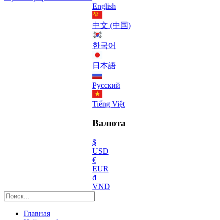
English
中文 (中国)
한국어
日本語
Русский
Tiếng Việt
Валюта
$
USD
€
EUR
₫
VND
Главная