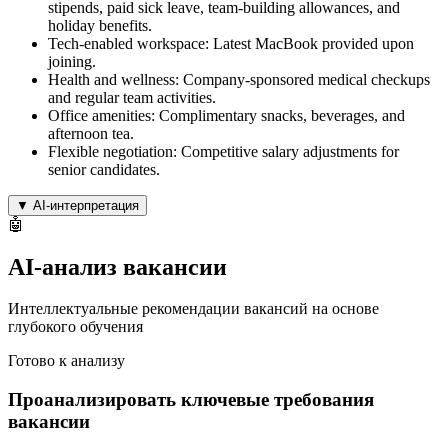
stipends, paid sick leave, team-building allowances, and
holiday benefits.
Tech-enabled workspace: Latest MacBook provided upon
joining.
Health and wellness: Company-sponsored medical checkups
and regular team activities.
Office amenities: Complimentary snacks, beverages, and
afternoon tea.
Flexible negotiation: Competitive salary adjustments for
senior candidates.
▼
AI-интерпретация
🤖
AI-анализ вакансии
Интеллектуальные рекомендации вакансий на основе
глубокого обучения
Готово к анализу
Проанализировать ключевые требования
вакансии