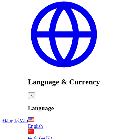
Language & Currency
×
Language
Đăng ký
Vào
English
中文 (中国)