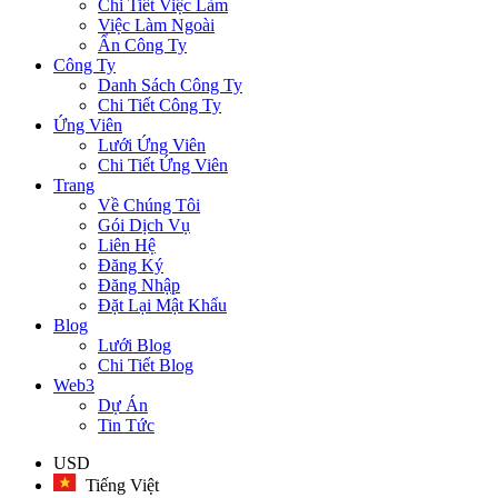
Chi Tiết Việc Làm
Việc Làm Ngoài
Ẩn Công Ty
Công Ty
Danh Sách Công Ty
Chi Tiết Công Ty
Ứng Viên
Lưới Ứng Viên
Chi Tiết Ứng Viên
Trang
Về Chúng Tôi
Gói Dịch Vụ
Liên Hệ
Đăng Ký
Đăng Nhập
Đặt Lại Mật Khẩu
Blog
Lưới Blog
Chi Tiết Blog
Web3
Dự Án
Tin Tức
USD
Tiếng Việt