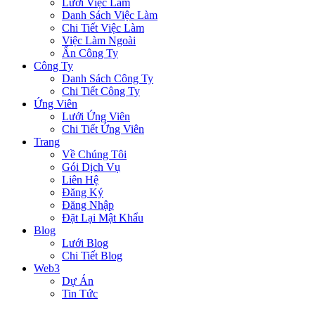
Lưới Việc Làm
Danh Sách Việc Làm
Chi Tiết Việc Làm
Việc Làm Ngoài
Ẩn Công Ty
Công Ty
Danh Sách Công Ty
Chi Tiết Công Ty
Ứng Viên
Lưới Ứng Viên
Chi Tiết Ứng Viên
Trang
Về Chúng Tôi
Gói Dịch Vụ
Liên Hệ
Đăng Ký
Đăng Nhập
Đặt Lại Mật Khẩu
Blog
Lưới Blog
Chi Tiết Blog
Web3
Dự Án
Tin Tức