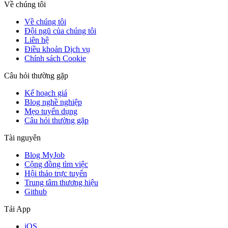
Về chúng tôi
Về chúng tôi
Đội ngũ của chúng tôi
Liên hệ
Điều khoản Dịch vụ
Chính sách Cookie
Câu hỏi thường gặp
Kế hoạch giá
Blog nghề nghiệp
Mẹo tuyển dụng
Câu hỏi thường gặp
Tài nguyên
Blog MyJob
Cộng đồng tìm việc
Hội thảo trực tuyến
Trung tâm thương hiệu
Github
Tải App
iOS