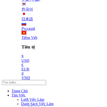
한국어
日本語
Русский
Tiếng Việt
Tiền tệ
$
USD
€
EUR
₫
VND
Trang Chủ
Tìm Việc
Lưới Việc Làm
Danh Sách Việc Làm