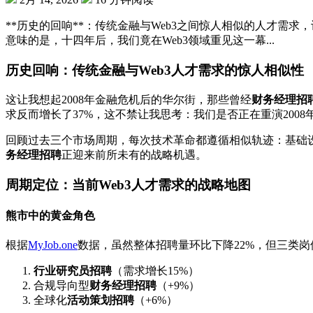
**历史的回响**：传统金融与Web3之间惊人相似的人才需
意味的是，十四年后，我们竟在Web3领域重见这一幕...
历史回响：传统金融与Web3人才需求的惊人相似性
这让我想起2008年金融危机后的华尔街，那些曾经
财务经理招
求反而增长了37%，这不禁让我思考：我们是否正在重演200
回顾过去三个市场周期，每次技术革命都遵循相似轨迹：基础设
务经理招聘
正迎来前所未有的战略机遇。
周期定位：当前Web3人才需求的战略地图
熊市中的黄金角色
根据
MyJob.one
数据，虽然整体招聘量环比下降22%，但三类
行业研究员招聘
（需求增长15%）
合规导向型
财务经理招聘
（+9%）
全球化
活动策划招聘
（+6%）