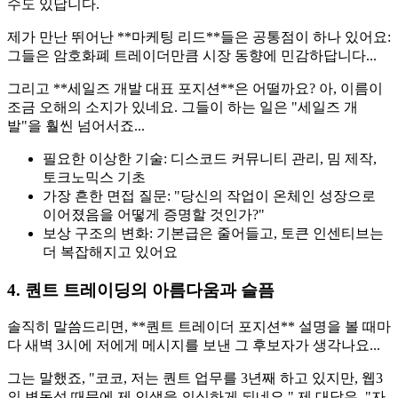
수도 있답니다.
제가 만난 뛰어난 **마케팅 리드**들은 공통점이 하나 있어요:
그들은 암호화폐 트레이더만큼 시장 동향에 민감하답니다...
그리고 **세일즈 개발 대표 포지션**은 어떨까요? 아, 이름이
조금 오해의 소지가 있네요. 그들이 하는 일은 "세일즈 개
발"을 훨씬 넘어서죠...
필요한 이상한 기술: 디스코드 커뮤니티 관리, 밈 제작,
토크노믹스 기초
가장 흔한 면접 질문: "당신의 작업이 온체인 성장으로
이어졌음을 어떻게 증명할 것인가?"
보상 구조의 변화: 기본급은 줄어들고, 토큰 인센티브는
더 복잡해지고 있어요
4. 퀀트 트레이딩의 아름다움과 슬픔
솔직히 말씀드리면, **퀀트 트레이더 포지션** 설명을 볼 때마
다 새벽 3시에 저에게 메시지를 보낸 그 후보자가 생각나요...
그는 말했죠, "코코, 저는 퀀트 업무를 3년째 하고 있지만, 웹3
의 변동성 때문에 제 인생을 의심하게 되네요." 제 대답은, "자