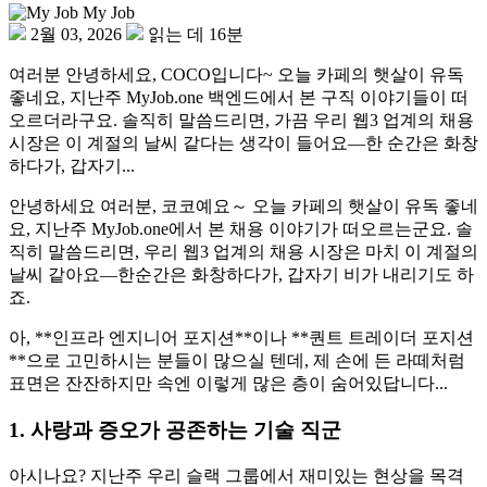
My Job
2월 03, 2026
읽는 데 16분
여러분 안녕하세요, COCO입니다~ 오늘 카페의 햇살이 유독
좋네요, 지난주 MyJob.one 백엔드에서 본 구직 이야기들이 떠
오르더라구요. 솔직히 말씀드리면, 가끔 우리 웹3 업계의 채용
시장은 이 계절의 날씨 같다는 생각이 들어요—한 순간은 화창
하다가, 갑자기...
안녕하세요 여러분, 코코예요～ 오늘 카페의 햇살이 유독 좋네
요, 지난주
MyJob.one
에서 본 채용 이야기가 떠오르는군요. 솔
직히 말씀드리면, 우리 웹3 업계의 채용 시장은 마치 이 계절의
날씨 같아요—한순간은 화창하다가, 갑자기 비가 내리기도 하
죠.
아, **인프라 엔지니어 포지션**이나 **퀀트 트레이더 포지션
**으로 고민하시는 분들이 많으실 텐데, 제 손에 든 라떼처럼
표면은 잔잔하지만 속엔 이렇게 많은 층이 숨어있답니다...
1. 사랑과 증오가 공존하는 기술 직군
아시나요? 지난주 우리 슬랙 그룹에서 재미있는 현상을 목격